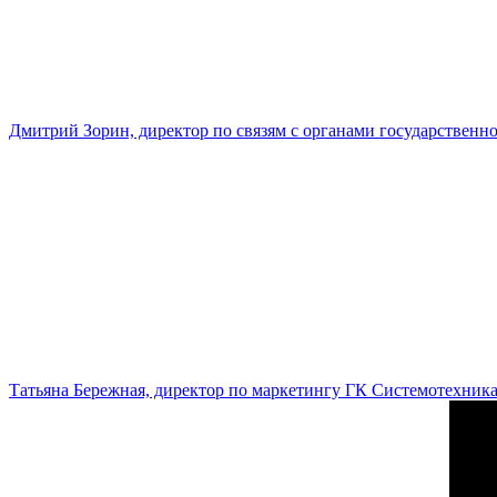
Дмитрий Зорин, директор по связям с органами государстве
Татьяна Бережная, директор по маркетингу ГК Системотехник