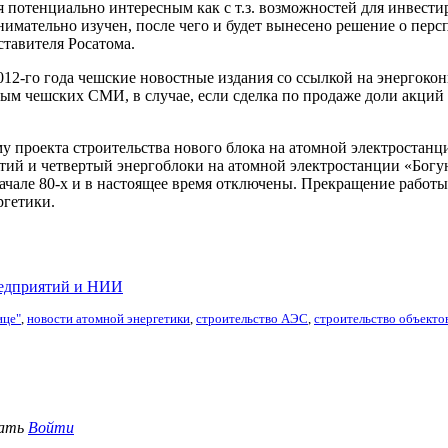
 потенциально интересным как с т.з. возможностей для инвести
мательно изучен, после чего и будет вынесено решение о персп
ставителя Росатома.
012-го года чешские новостные издания со ссылкой на энергок
ым чешских СМИ, в случае, если сделка по продаже доли акций с
у проекта строительства нового блока на атомной электростанц
етий и четвертый энергоблоки на атомной электростанции «Бог
ачале 80-х и в настоящее время отключены. Прекращение работ
ргетики.
редприятий и НИИ
ице"
,
новости атомной энергетики
,
строительство АЭС
,
строительство объекто
вать
Войти