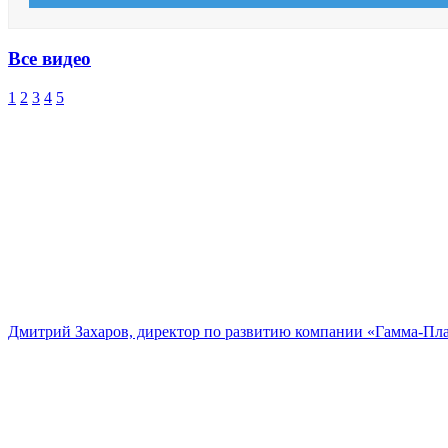
Все видео
1
2
3
4
5
Дмитрий Захаров, директор по развитию компании «Гамма-Пл