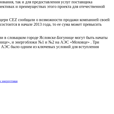
рования, так и для предоставления услуг поставщика
ективах и преимуществах этого проекта для отечественной
онцерн CEZ сообщали о возможности продажи компанией своей
остоится в начале 2013 года, то ее сума может превысить
ии в словацком городе Ясловске-Богунице могут быть начаты
унице», и энергоблоки №1 и №2 на АЭС «Моховце» . Три
ы АЭС было одним из ключевых условий для вступления
в энергетики