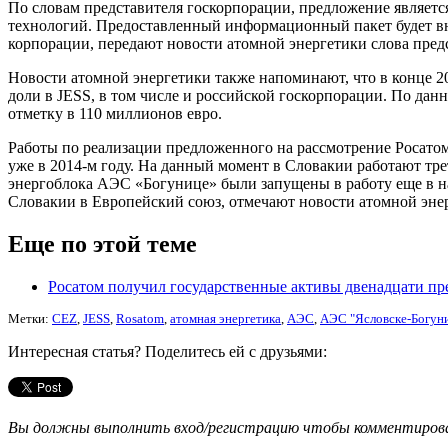
По словам представителя госкорпорации, предложение является
технологий. Предоставленный информационный пакет будет вни
корпорации, передают новости атомной энергетики слова пред
Новости атомной энергетики также напоминают, что в конце 2
доли в JESS, в том числе и российской госкорпорации. По данн
отметку в 110 миллионов евро.
Работы по реализации предложенного на рассмотрение Росатом
уже в 2014-м году. На данный момент в Словакии работают тр
энергоблока АЭС «Богунице» были запущены в работу еще в н
Словакии в Европейский союз, отмечают новости атомной эне
Еще по этой теме
Росатом получил государственные активы двенадцати п
Метки:
CEZ
,
JESS
,
Rosatom
,
атомная энергетика
,
АЭС
,
АЭС "Ясловске-Богун
Интересная статья? Поделитесь ей с друзьями:
Вы должны выполнить вход/регистрацию чтобы комментиро