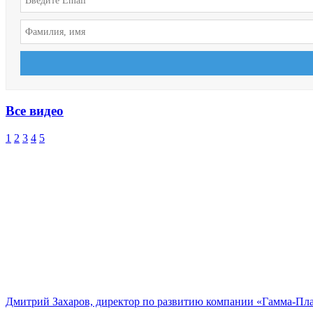
Все видео
1
2
3
4
5
Дмитрий Захаров, директор по развитию компании «Гамма-Пл