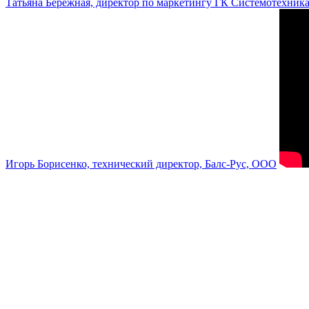
Татьяна Бережная, директор по маркетингу ГК Системотехник
Игорь Борисенко, технический директор, Балс-Рус, ООО