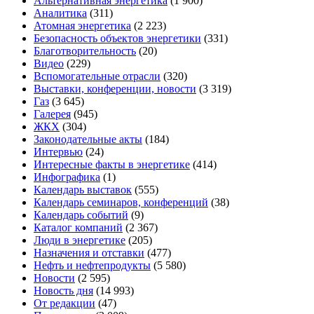
Альтернативная энергетика
(1 900)
Аналитика
(311)
Атомная энергетика
(2 223)
Безопасность объектов энергетики
(331)
Благотворительность
(20)
Видео
(229)
Вспомогательные отрасли
(320)
Выставки, конференции, новости
(3 319)
Газ
(3 645)
Галерея
(945)
ЖКХ
(304)
Законодательные акты
(184)
Интервью
(24)
Интересные факты в энергетике
(414)
Инфографика
(1)
Календарь выставок
(555)
Календарь семинаров, конференций
(38)
Календарь событий
(9)
Каталог компаний
(2 367)
Люди в энергетике
(205)
Назначения и отставки
(477)
Нефть и нефтепродукты
(5 580)
Новости
(2 595)
Новость дня
(14 993)
От редакции
(47)