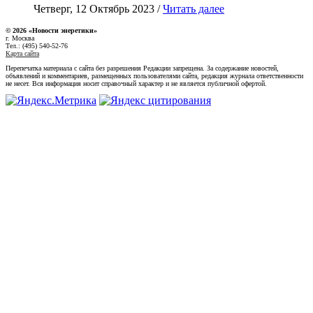
Четверг, 12 Октябрь 2023 /
Читать далее
© 2026 «Новости энеретики»
г. Москва
Тел.: (495) 540-52-76
Карта сайта
Перепечатка материала с сайта без разрешения Редакции запрещена. За содержание новостей,
объявлений и комментариев, размещенных пользователями сайта, редакция журнала ответственности
не несет. Вся информация носит справочный характер и не является публичной офертой.