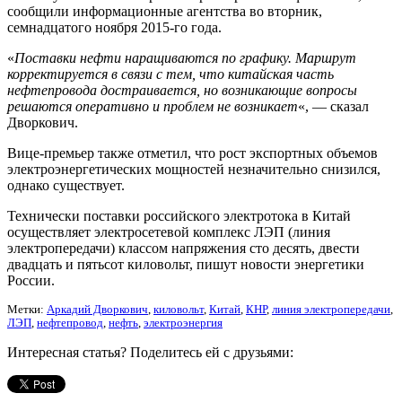
сообщили информационные агентства во вторник,
семнадцатого ноября 2015-го года.
«
Поставки нефти наращиваются по графику. Маршрут
корректируется в связи с тем, что китайская часть
нефтепровода достраивается, но возникающие вопросы
решаются оперативно и проблем не возникает
«, — сказал
Дворкович.
Вице-премьер также отметил, что рост экспортных объемов
электроэнергетических мощностей незначительно снизился,
однако существует.
Технически поставки российского электротока в Китай
осуществляет электросетевой комплекс ЛЭП (линия
электропередачи) классом напряжения сто десять, двести
двадцать и пятьсот киловольт, пишут новости энергетики
России.
Метки:
Аркадий Дворкович
,
киловольт
,
Китай
,
КНР
,
линия электропередачи
,
ЛЭП
,
нефтепровод
,
нефть
,
электроэнергия
Интересная статья? Поделитесь ей с друзьями: