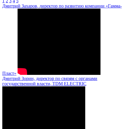
1
2
3
4
5
Дмитрий Захаров, директор по развитию компании «Гамма-
Пласт»
Дмитрий Зорин, директор по связям с органами
государственной власти, TDM ELECTRIC