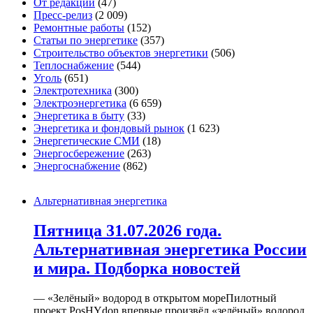
От редакции
(47)
Пресс-релиз
(2 009)
Ремонтные работы
(152)
Статьи по энергетике
(357)
Строительство объектов энергетики
(506)
Теплоснабжение
(544)
Уголь
(651)
Электротехника
(300)
Электроэнергетика
(6 659)
Энергетика в быту
(33)
Энергетика и фондовый рынок
(1 623)
Энергетические СМИ
(18)
Энергосбережение
(263)
Энергоснабжение
(862)
Альтернативная энергетика
Пятница 31.07.2026 года.
Альтернативная энергетика России
и мира. Подборка новостей
— «Зелёный» водород в открытом мореПилотный
проект PosHYdon впервые произвёл «зелёный» водород