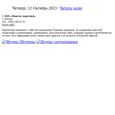
Четверг, 12 Октябрь 2023 /
Читать далее
© 2026 «Новости энеретики»
г. Москва
Тел.: (495) 540-52-76
Карта сайта
Перепечатка материала с сайта без разрешения Редакции запрещена. За содержание новостей,
объявлений и комментариев, размещенных пользователями сайта, редакция журнала ответственности
не несет. Вся информация носит справочный характер и не является публичной офертой.