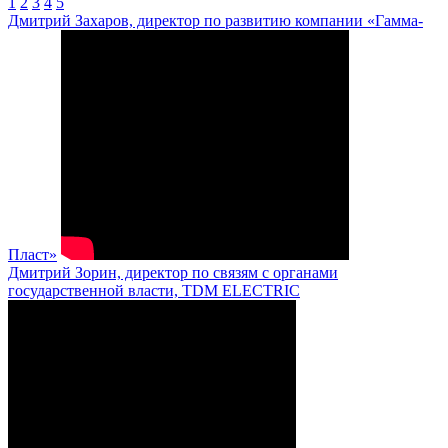
1
2
3
4
5
Дмитрий Захаров, директор по развитию компании «Гамма-
Пласт»
Дмитрий Зорин, директор по связям с органами
государственной власти, TDM ELECTRIC