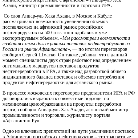
Ахади, министр промышленности и торговли ИРА.
Со слов Анвар-уль Хака Ахади, в Москве и Кабуле
рассматривают возможность увеличения объемов
поставляемых на афганский рынок российских
нефтепродуктов на 500 тыс. тонн вдобавок к уже
экспортируемым объемам. «
Мы рассмотрели возможности
создания схемы долгосрочных поставок нефтепродуктов из
России на рынок Афганистана
», — по итогам переговоров
сообщил Сергей Шматко. Он также добавил, что в данный
момент специалисты двух стран работают над определением
оптимальных маршрутов поставок продуктов
нефтепереработки в ИРА, а также над разработкой общего
индикативного баланса поставок и объемов потребления
продуктов нефтепереработки для афганского рынка.
В процессе московских переговоров представители ИРА и РФ
договорились выработать совместные подходы по
механизмам ценообразования на продукты переработки
нефти, сообщил Анвар-уль Хак Ахади, афганский министр
промышленности и торговли, журналисту портала
«Афганистан.Ру».
Одно из ключевых препятствий на пути увеличения поставок
в Афганистан российских нефтепродуктов – это транзитные