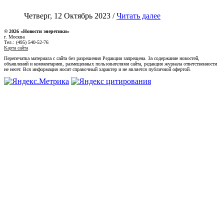
Четверг, 12 Октябрь 2023 /
Читать далее
© 2026 «Новости энеретики»
г. Москва
Тел.: (495) 540-52-76
Карта сайта
Перепечатка материала с сайта без разрешения Редакции запрещена. За содержание новостей,
объявлений и комментариев, размещенных пользователями сайта, редакция журнала ответственности
не несет. Вся информация носит справочный характер и не является публичной офертой.