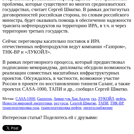
проблемы, которые существуют во многих среднеазиатских
государствах, считает Сергей Шматко. В рамках достигнутых
договоренностей российская сторона, по словам российского
министра, будет оказывать помощь в обеспечении надежности
транзита нефтепродуктов на территорию ИРА, в т.ч. и через
территорию третьих государств.
Сейчас переговоры касательно поставок в ИРА
отечественных нефтепродуктов ведут компании «Газпром»,
ТНК-ВР и «ЛУКОЙЛ».
В рамках переговорного процесса, который предшествовал
подписанию меморандума, дипломаты обсудили возможность
реализации совместных масштабных инфраструктурных
проектов. Обсуждалось, в частности, возможное участие
России в проекте по восстановлению тоннеля Саланг, а также
проектах CASA-1000, ТАПИ и др., сообщил Сергей Шматко.
Метки:
CASA-1000
,
Gazprom
,
Анвар-уль Хак Ахади
,
газ
,
ЛУКОЙЛ
,
нефть
,
Новости мировой энергетики
,
ресурсы
,
Сергей Шматко
,
ТАПИ
,
ТНК-ВР
,
транспортировка газа
,
транспортировка нефти
,
энергоснабжение
Интересная статья? Поделитесь ей с друзьями: