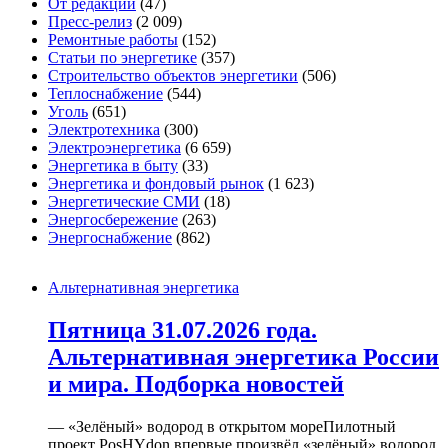
От редакции
(47)
Пресс-релиз
(2 009)
Ремонтные работы
(152)
Статьи по энергетике
(357)
Строительство объектов энергетики
(506)
Теплоснабжение
(544)
Уголь
(651)
Электротехника
(300)
Электроэнергетика
(6 659)
Энергетика в быту
(33)
Энергетика и фондовый рынок
(1 623)
Энергетические СМИ
(18)
Энергосбережение
(263)
Энергоснабжение
(862)
Альтернативная энергетика
Пятница 31.07.2026 года.
Альтернативная энергетика России
и мира. Подборка новостей
— «Зелёный» водород в открытом мореПилотный
проект PosHYdon впервые произвёл «зелёный» водород