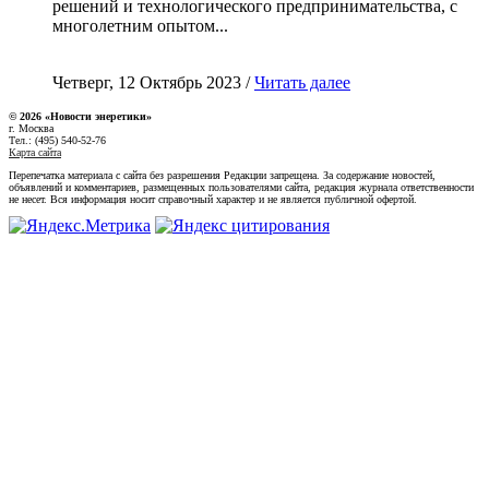
решений и технологического предпринимательства, с
многолетним опытом...
Четверг, 12 Октябрь 2023 /
Читать далее
© 2026 «Новости энеретики»
г. Москва
Тел.: (495) 540-52-76
Карта сайта
Перепечатка материала с сайта без разрешения Редакции запрещена. За содержание новостей,
объявлений и комментариев, размещенных пользователями сайта, редакция журнала ответственности
не несет. Вся информация носит справочный характер и не является публичной офертой.