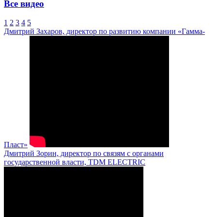
Все видео
1
2
3
4
5
Дмитрий Захаров, директор по развитию компании «Гамма-
Пласт»
Дмитрий Зорин, директор по связям с органами
государственной власти, TDM ELECTRIC