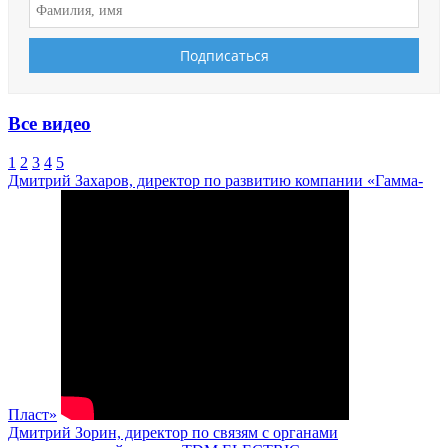
Все видео
1
2
3
4
5
Дмитрий Захаров, директор по развитию компании «Гамма-
Пласт»
Дмитрий Зорин, директор по связям с органами