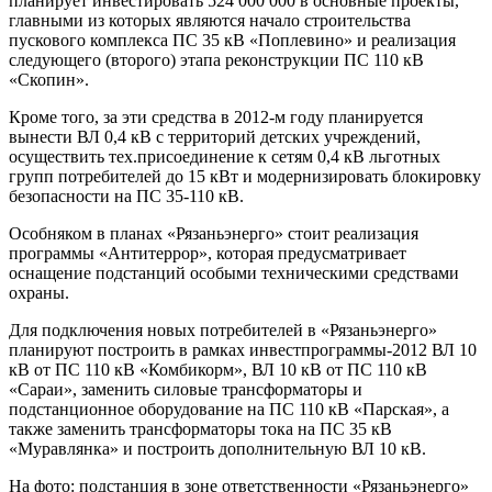
планирует инвестировать 524 000 000 в основные проекты,
главными из которых являются начало строительства
пускового комплекса ПС 35 кВ «Поплевино» и реализация
следующего (второго) этапа реконструкции ПС 110 кВ
«Скопин».
Кроме того, за эти средства в 2012-м году планируется
вынести ВЛ 0,4 кВ с территорий детских учреждений,
осуществить тех.присоединение к сетям 0,4 кВ льготных
групп потребителей до 15 кВт и модернизировать блокировку
безопасности на ПС 35-110 кВ.
Особняком в планах «Рязаньэнерго» стоит реализация
программы «Антитеррор», которая предусматривает
оснащение подстанций особыми техническими средствами
охраны.
Для подключения новых потребителей в «Рязаньэнерго»
планируют построить в рамках инвестпрограммы-2012 ВЛ 10
кВ от ПС 110 кВ «Комбикорм», ВЛ 10 кВ от ПС 110 кВ
«Сараи», заменить силовые трансформаторы и
подстанционное оборудование на ПС 110 кВ «Парская», а
также заменить трансформаторы тока на ПС 35 кВ
«Муравлянка» и построить дополнительную ВЛ 10 кВ.
На фото: подстанция в зоне ответственности «Рязаньэнерго»