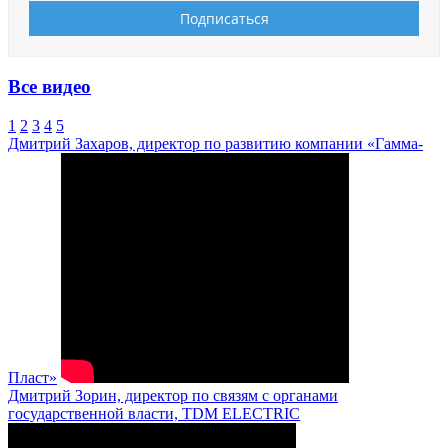
Все видео
1
2
3
4
5
Дмитрий Захаров, директор по развитию компании «Гамма-
Пласт»
Дмитрий Зорин, директор по связям с органами
государственной власти, TDM ELECTRIC