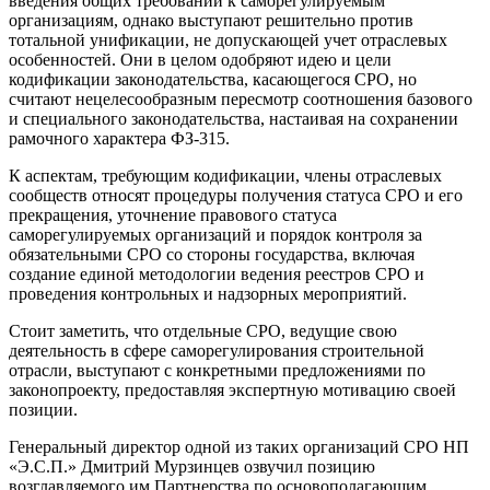
введения общих требований к саморегулируемым
организациям, однако выступают решительно против
тотальной унификации, не допускающей учет отраслевых
особенностей. Они в целом одобряют идею и цели
кодификации законодательства, касающегося СРО, но
считают нецелесообразным пересмотр соотношения базового
и специального законодательства, настаивая на сохранении
рамочного характера ФЗ-315.
К аспектам, требующим кодификации, члены отраслевых
сообществ относят процедуры получения статуса СРО и его
прекращения, уточнение правового статуса
саморегулируемых организаций и порядок контроля за
обязательными СРО со стороны государства, включая
создание единой методологии ведения реестров СРО и
проведения контрольных и надзорных мероприятий.
Стоит заметить, что отдельные СРО, ведущие свою
деятельность в сфере саморегулирования строительной
отрасли, выступают с конкретными предложениями по
законопроекту, предоставляя экспертную мотивацию своей
позиции.
Генеральный директор одной из таких организаций СРО НП
«Э.С.П.» Дмитрий Мурзинцев озвучил позицию
возглавляемого им Партнерства по основополагающим