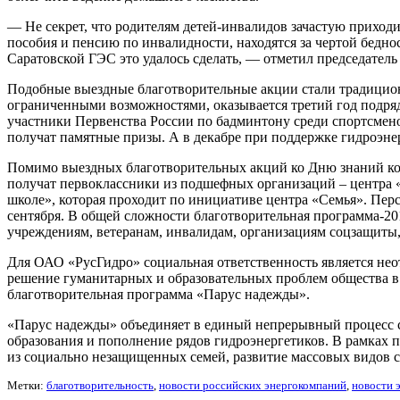
— Не секрет, что родителям детей-инвалидов зачастую приходит
пособия и пенсию по инвалидности, находятся за чертой бедн
Саратовской ГЭС это удалось сделать, — отметил председател
Подобные выездные благотворительные акции стали традицио
ограниченными возможностями, оказывается третий год подря
участники Первенства России по бадминтону среди спортсмено
получат памятные призы. А в декабре при поддержке гидроэне
Помимо выездных благотворительных акций ко Дню знаний ко
получат первоклассники из подшефных организаций – центра 
школе», которая проходит по инициативе центра «Семья». Пер
сентября. В общей сложности благотворительная программа-2
учреждениям, ветеранам, инвалидам, организациям соцзащиты
Для ОАО «РусГидро» социальная ответственность является не
решение гуманитарных и образовательных проблем общества в 
благотворительная программа «Парус надежды».
«Парус надежды» объединяет в единый непрерывный процесс 
образования и пополнение рядов гидроэнергетиков. В рамках 
из социально незащищенных семей, развитие массовых видов с
Метки:
благотворительность
,
новости российских энергокомпаний
,
новости 