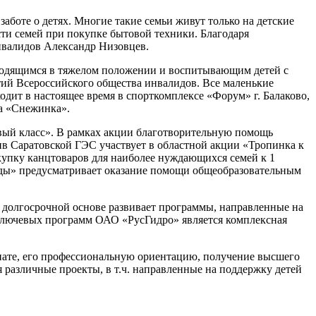
аботе о детях. Многие такие семьи живут только на детские
сти семей при покупке бытовой техники. Благодаря
инвалидов Александр Низовцев.
ходящимся в тяжелом положении и воспитывающим детей с
тий Всероссийского общества инвалидов. Все маленькие
дит в настоящее время в спорткомплексе «Форум» г. Балаково,
ва «Снежинка».
вый класс». В рамках акции благотворительную помощь
в Саратовской ГЭС участвует в областной акции «Тропинка к
купку канцтоваров для наиболее нуждающихся семей к 1
жды» предусматривает оказание помощи общеобразовательным
 долгосрочной основе развивает программы, направленные на
 ключевых программ ОАО «РусГидро» является комплексная
нате, его профессиональную ориентацию, получение высшего
различные проекты, в т.ч. направленные на поддержку детей