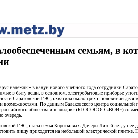
лообеспеченным семьям, в ко
ми
ус надежды» в канун нового учебного года сотрудники Саратов
димые в быту вещи, в основном, электробытовые приборы: утюг
ности Саратовской ГЭС, охватила около трех с половиной десят
и возможностями. По данным Балаковского центра социальной п
Всероссийского общества инвалидов» (БГОСОООО «ВОИ») совмес
ю очередь.
товской ГЭС, стала семья Коротковых. Дочери Лизе 6 лет, у нее
готовить пищу приходится на небольшой электрической плитке.