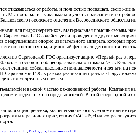
ся отказываться от работы, и полностью посвящать свою жизнь з
ости. Мы постарались максимально учесть пожелания и потребно
ь Балаковского городского отделения Всероссийского общества 
нными для гидроэнергетиков. Материальная помощь семьям, на
д. Саратовская ГЭС содействует и проведению других мероприя
в с нарушениями опорно-двигательного аппарата, который прохо
ргетиков состоится традиционный фестиваль детского творчест
ллектив Саратовской ГЭС организует акцию «Первый раз в пер
«Забота» и основной общеобразовательной школы №15. Коллекти
сонал станции собрал школьные принадлежности и деньги на по
011 Саратовской ГЭС в рамках реализации проекта «Парус наде
, детским спортивным школам.
отъемлемой и важной частью каждодневной работы. Компания на
целом и отдельных его представителей. В этой сфере одной из
социализацию ребенка, воспитывающегося в детдоме или интер
программы в регионах присутствия ОАО «РусГидро» реализуются 
порта.
энергетики 2011
,
РусГидро
,
Саратовская ГЭС