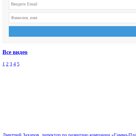
Все видео
1
2
3
4
5
Дмитрий Захаров, директор по развитию компании «Гамма-Пл