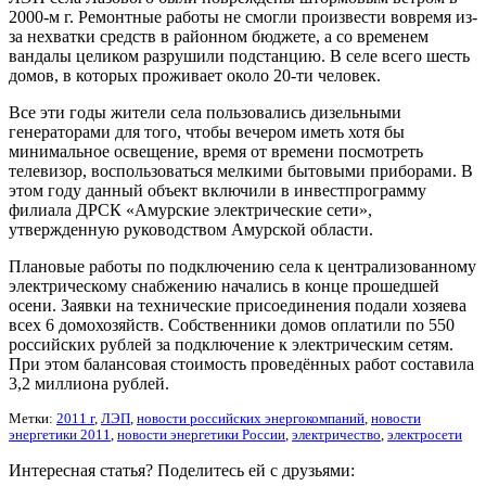
2000-м г. Ремонтные работы не смогли произвести вовремя из-
за нехватки средств в районном бюджете, а со временем
вандалы целиком разрушили подстанцию. В селе всего шесть
домов, в которых проживает около 20-ти человек.
Все эти годы жители села пользовались дизельными
генераторами для того, чтобы вечером иметь хотя бы
минимальное освещение, время от времени посмотреть
телевизор, воспользоваться мелкими бытовыми приборами. В
этом году данный объект включили в инвестпрограмму
филиала ДРСК «Амурские электрические сети»,
утвержденную руководством Амурской области.
Плановые работы по подключению села к централизованному
электрическому снабжению начались в конце прошедшей
осени. Заявки на технические присоединения подали хозяева
всех 6 домохозяйств. Собственники домов оплатили по 550
российских рублей за подключение к электрическим сетям.
При этом балансовая стоимость проведённых работ составила
3,2 миллиона рублей.
Метки:
2011 г
,
ЛЭП
,
новости российских энергокомпаний
,
новости
энергетики 2011
,
новости энергетики России
,
электричество
,
электросети
Интересная статья? Поделитесь ей с друзьями: