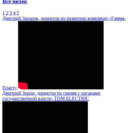
Все видео
1
2
3
4
5
Дмитрий Захаров, директор по развитию компании «Гамма-
Пласт»
Дмитрий Зорин, директор по связям с органами
государственной власти, TDM ELECTRIC