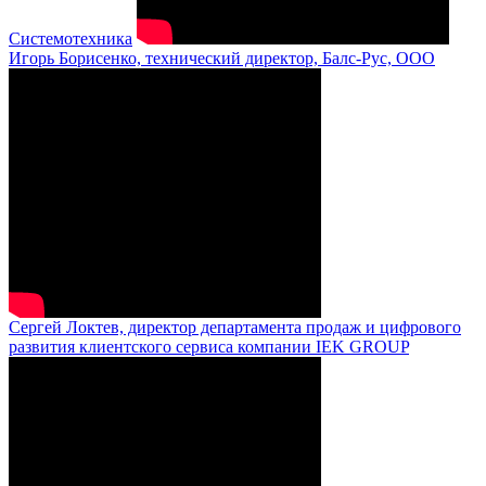
Системотехника
Игорь Борисенко, технический директор, Балс-Рус, ООО
Сергей Локтев, директор департамента продаж и цифрового
развития клиентского сервиса компании IEK GROUP