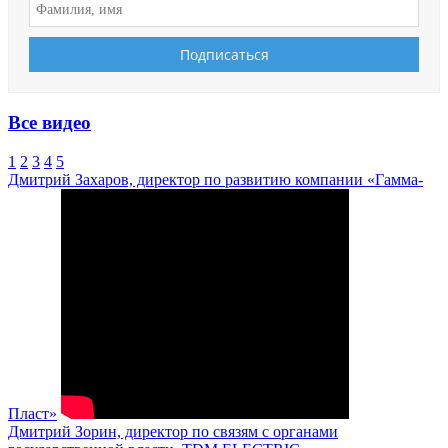
Все видео
1
2
3
4
5
Дмитрий Захаров, директор по развитию компании «Гамма-
Пласт»
Дмитрий Зорин, директор по связям с органами