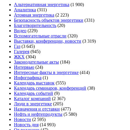
Альтернативная энергетика
(1 900)
Аналитика
(311)
Атомная энергетика
(2 223)
Безопасность объектов энергетики
(331)
Благотворительность
(20)
Видео
(229)
Вспомогательные отрасли
(320)
Выставки, конференции, новости
(3 319)
Газ
(3 645)
Галерея
(945)
ЖКХ
(304)
Законодательные акты
(184)
Интервью
(24)
Интересные факты в энергетике
(414)
Инфографика
(1)
Календарь выставок
(555)
Календарь семинаров, конференций
(38)
Календарь событий
(9)
Каталог компаний
(2 367)
Люди в энергетике
(205)
Назначения и отставки
(477)
Нефть и нефтепродукты
(5 580)
Новости
(2 595)
Новость дня
(14 993)
От редакции
(47)