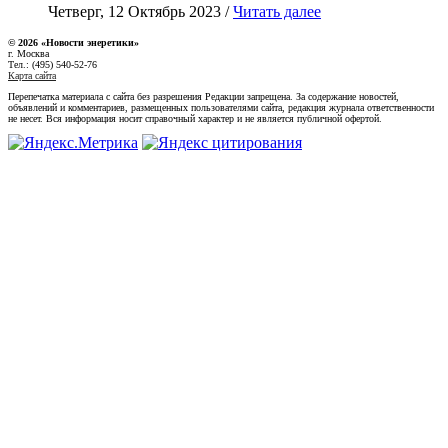
Четверг, 12 Октябрь 2023 /
Читать далее
© 2026 «Новости энеретики»
г. Москва
Тел.: (495) 540-52-76
Карта сайта
Перепечатка материала с сайта без разрешения Редакции запрещена. За содержание новостей,
объявлений и комментариев, размещенных пользователями сайта, редакция журнала ответственности
не несет. Вся информация носит справочный характер и не является публичной офертой.