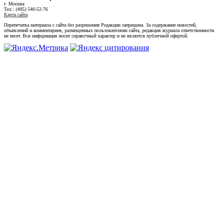
г. Москва
Тел.: (495) 540-52-76
Карта сайта
Перепечатка материала с сайта без разрешения Редакции запрещена. За содержание новостей,
объявлений и комментариев, размещенных пользователями сайта, редакция журнала ответственности
не несет. Вся информация носит справочный характер и не является публичной офертой.