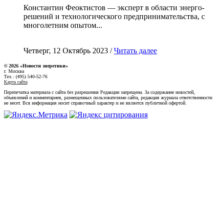
Константин Феоктистов — эксперт в области энерго-
решений и технологического предпринимательства, с
многолетним опытом...
Четверг, 12 Октябрь 2023 /
Читать далее
© 2026 «Новости энеретики»
г. Москва
Тел.: (495) 540-52-76
Карта сайта
Перепечатка материала с сайта без разрешения Редакции запрещена. За содержание новостей,
объявлений и комментариев, размещенных пользователями сайта, редакция журнала ответственности
не несет. Вся информация носит справочный характер и не является публичной офертой.