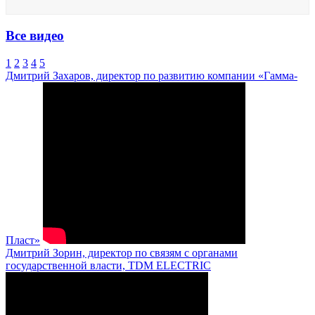
Все видео
1
2
3
4
5
Дмитрий Захаров, директор по развитию компании «Гамма-
Пласт»
Дмитрий Зорин, директор по связям с органами
государственной власти, TDM ELECTRIC