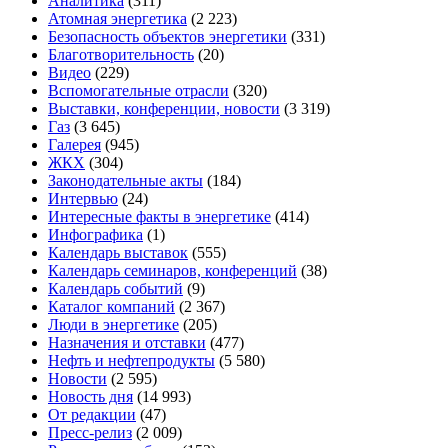
Аналитика
(311)
Атомная энергетика
(2 223)
Безопасность объектов энергетики
(331)
Благотворительность
(20)
Видео
(229)
Вспомогательные отрасли
(320)
Выставки, конференции, новости
(3 319)
Газ
(3 645)
Галерея
(945)
ЖКХ
(304)
Законодательные акты
(184)
Интервью
(24)
Интересные факты в энергетике
(414)
Инфографика
(1)
Календарь выставок
(555)
Календарь семинаров, конференций
(38)
Календарь событий
(9)
Каталог компаний
(2 367)
Люди в энергетике
(205)
Назначения и отставки
(477)
Нефть и нефтепродукты
(5 580)
Новости
(2 595)
Новость дня
(14 993)
От редакции
(47)
Пресс-релиз
(2 009)