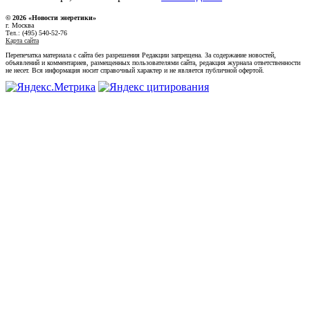
© 2026 «Новости энеретики»
г. Москва
Тел.: (495) 540-52-76
Карта сайта
Перепечатка материала с сайта без разрешения Редакции запрещена. За содержание новостей,
объявлений и комментариев, размещенных пользователями сайта, редакция журнала ответственности
не несет. Вся информация носит справочный характер и не является публичной офертой.