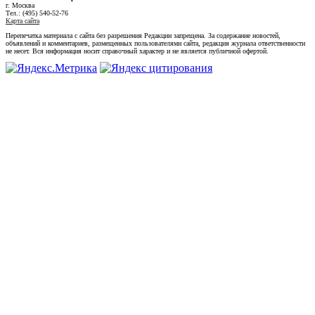
г. Москва
Тел.: (495) 540-52-76
Карта сайта
Перепечатка материала с сайта без разрешения Редакции запрещена. За содержание новостей,
объявлений и комментариев, размещенных пользователями сайта, редакция журнала ответственности
не несет. Вся информация носит справочный характер и не является публичной офертой.