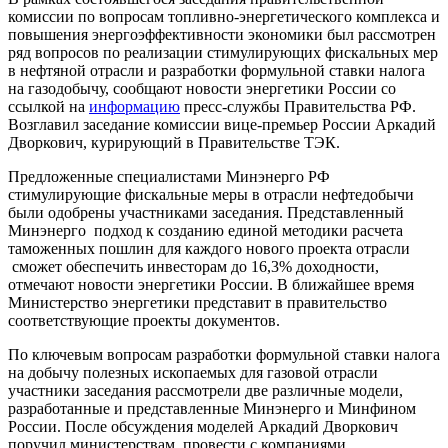
комиссии по вопросам топливно-энергетического комплекса и
повышения энергоэффективности экономики был рассмотрен
ряд вопросов по реализации стимулирующих фискальных мер
в нефтяной отрасли и разработки формульной ставки налога
на газодобычу, сообщают новости энергетики России со
ссылкой на
информацию
пресс-службы Правительства РФ.
Возглавил заседание комиссии вице-премьер России Аркадий
Дворкович, курирующий в Правительстве ТЭК.
Предложенные специалистами Минэнерго РФ
стимулирующие фискальные меры в отрасли нефтедобычи
были одобрены участниками заседания. Представленный
Минэнерго подход к созданию единой методики расчета
таможенных пошлин для каждого нового проекта отрасли
сможет обеспечить инвесторам до 16,3% доходности,
отмечают новости энергетики России. В ближайшее время
Министерство энергетики представит в правительство
соответствующие проекты документов.
По ключевым вопросам разработки формульной ставки налога
на добычу полезных ископаемых для газовой отрасли
участники заседания рассмотрели две различные модели,
разработанные и представленные Минэнерго и Минфином
России. После обсуждения моделей Аркадий Дворкович
поручил министерствам провести с компаниями