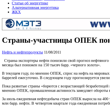
Статьи об энергетике
Альтернативная энергетика
ЖКХ
Страны-участницы ОПЕК пони
Нефть и нефтепродукты
11/08/2011
Страны-экспортеры нефти понизили свой прогноз нефтяного с
месяца был понижен на 150 тысяч барр. «черного золота».
В текущем году, по мнению ОПЕК, спрос на нефть на мировых то
баррелей ежесуточно. В следующем году прогнозируется увелич
Пока развитые страны «борются с возрастающей безработицей 
мнению ОПЕК, промышленная активность замедляет обороты в м
За июль ежедневная нефтедобыча стран ОПЕК выросла на 400 ты
млн барр. нефти. В четвертом квартале года ежедневная потре