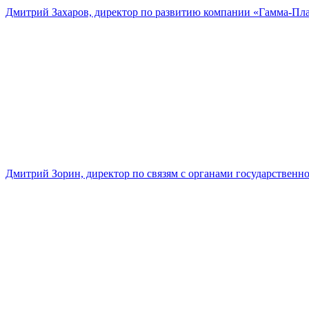
Дмитрий Захаров, директор по развитию компании «Гамма-Пл
Дмитрий Зорин, директор по связям с органами государстве