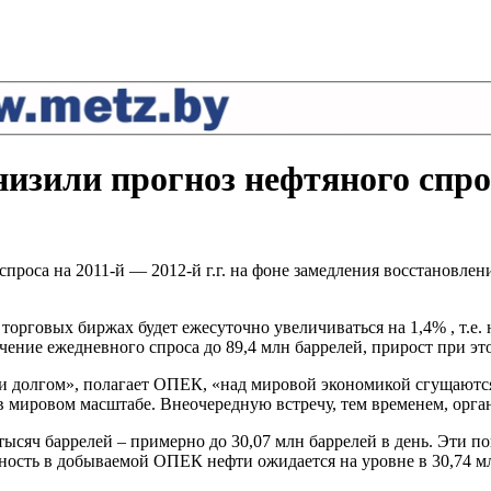
зили прогноз нефтяного спро
проса на 2011-й — 2012-й г.г. на фоне замедления восстановл
рговых биржах будет ежесуточно увеличиваться на 1,4% , т.е. н
ение ежедневного спроса до 89,4 млн баррелей, прирост при это
и долгом», полагает ОПЕК, «над мировой экономикой сгущаются
ировом масштабе. Внеочередную встречу, тем временем, органи
сяч баррелей – примерно до 30,07 млн баррелей в день. Эти пок
бность в добываемой ОПЕК нефти ожидается на уровне в 30,74 м