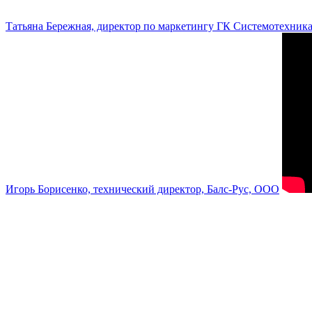
Татьяна Бережная, директор по маркетингу ГК Системотехник
Игорь Борисенко, технический директор, Балс-Рус, ООО