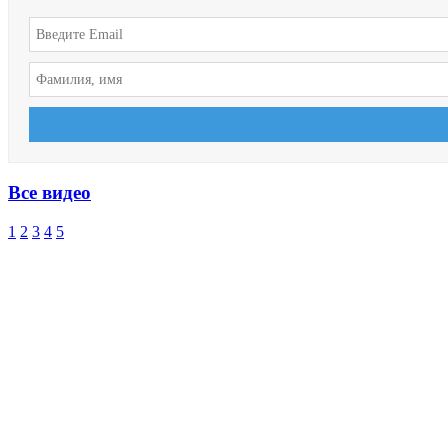
Все видео
1
2
3
4
5