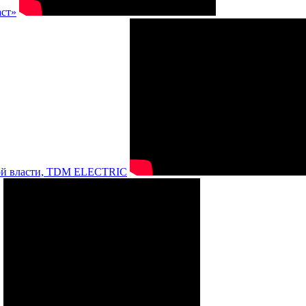
аст»
нной власти, TDM ELECTRIC