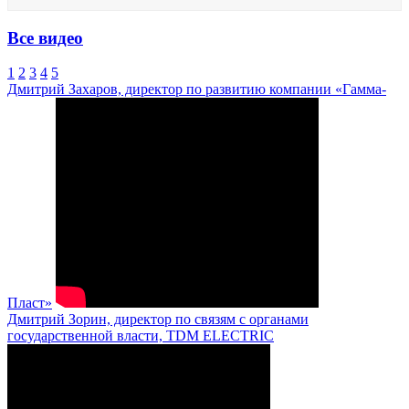
Все видео
1
2
3
4
5
Дмитрий Захаров, директор по развитию компании «Гамма-
Пласт»
Дмитрий Зорин, директор по связям с органами
государственной власти, TDM ELECTRIC