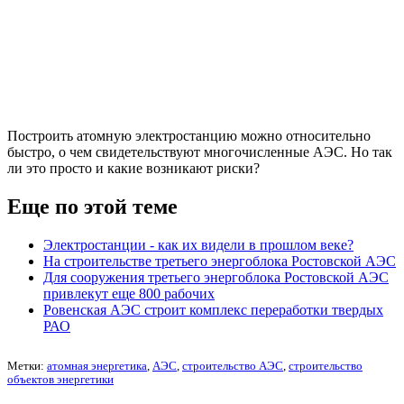
Построить атомную электростанцию можно относительно
быстро, о чем свидетельствуют многочисленные АЭС. Но так
ли это просто и какие возникают риски?
Еще по этой теме
Электростанции - как их видели в прошлом веке?
На строительстве третьего энергоблока Ростовской АЭС
Для сооружения третьего энергоблока Ростовской АЭС
привлекут еще 800 рабочих
Ровенская АЭС строит комплекс переработки твердых
РАО
Метки:
атомная энергетика
,
АЭС
,
строительство АЭС
,
строительство
объектов энергетики