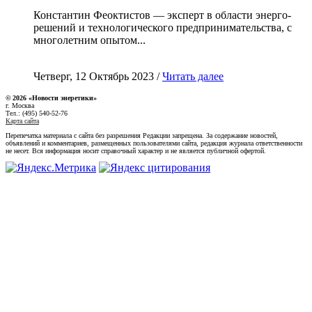
Константин Феоктистов — эксперт в области энерго-
решений и технологического предпринимательства, с
многолетним опытом...
Четверг, 12 Октябрь 2023 /
Читать далее
© 2026 «Новости энеретики»
г. Москва
Тел.: (495) 540-52-76
Карта сайта
Перепечатка материала с сайта без разрешения Редакции запрещена. За содержание новостей,
объявлений и комментариев, размещенных пользователями сайта, редакция журнала ответственности
не несет. Вся информация носит справочный характер и не является публичной офертой.