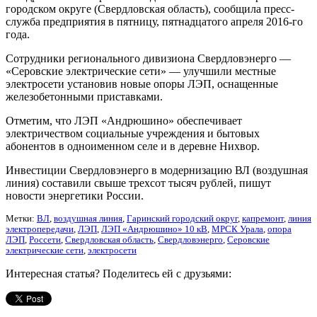
городском округе (Свердловская область), сообщила пресс-
служба предприятия в пятницу, пятнадцатого апреля 2016-го
года.
Сотрудники регионального дивизиона Свердловэнерго —
«Серовские электрические сети» — улучшили местные
электросети установив новые опоры ЛЭП, оснащенные
железобетонными приставками.
Отметим, что ЛЭП «Андрюшино» обеспечивает
электричеством социальные учреждения и бытовых
абонентов в одноименном селе и в деревне Нихвор.
Инвестиции Свердловэнерго в модернизацию ВЛ (воздушная
линия) составили свыше трехсот тысяч рублей, пишут
новости энергетики России.
Метки:
ВЛ
,
воздушная линия
,
Гаринский городский округ
,
капремонт
,
линия
электропередачи
,
ЛЭП
,
ЛЭП «Андрюшино» 10 кВ
,
МРСК Урала
,
опора
ЛЭП
,
Россети
,
Свердловская область
,
Свердловэнерго
,
Серовские
электрические сети
,
электросети
Интересная статья? Поделитесь ей с друзьями: