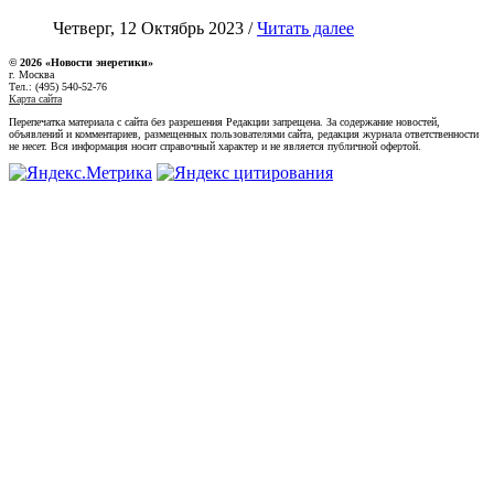
Четверг, 12 Октябрь 2023 /
Читать далее
© 2026 «Новости энеретики»
г. Москва
Тел.: (495) 540-52-76
Карта сайта
Перепечатка материала с сайта без разрешения Редакции запрещена. За содержание новостей,
объявлений и комментариев, размещенных пользователями сайта, редакция журнала ответственности
не несет. Вся информация носит справочный характер и не является публичной офертой.