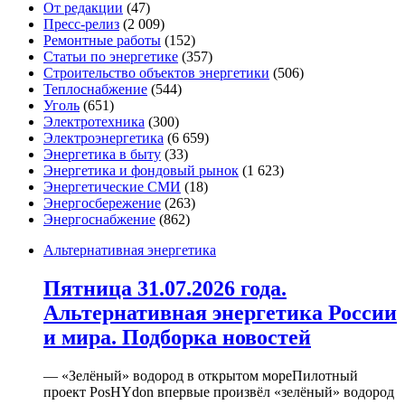
От редакции
(47)
Пресс-релиз
(2 009)
Ремонтные работы
(152)
Статьи по энергетике
(357)
Строительство объектов энергетики
(506)
Теплоснабжение
(544)
Уголь
(651)
Электротехника
(300)
Электроэнергетика
(6 659)
Энергетика в быту
(33)
Энергетика и фондовый рынок
(1 623)
Энергетические СМИ
(18)
Энергосбережение
(263)
Энергоснабжение
(862)
Альтернативная энергетика
Пятница 31.07.2026 года.
Альтернативная энергетика России
и мира. Подборка новостей
— «Зелёный» водород в открытом мореПилотный
проект PosHYdon впервые произвёл «зелёный» водород