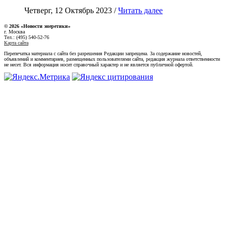
Четверг, 12 Октябрь 2023 /
Читать далее
© 2026 «Новости энеретики»
г. Москва
Тел.: (495) 540-52-76
Карта сайта
Перепечатка материала с сайта без разрешения Редакции запрещена. За содержание новостей,
объявлений и комментариев, размещенных пользователями сайта, редакция журнала ответственности
не несет. Вся информация носит справочный характер и не является публичной офертой.