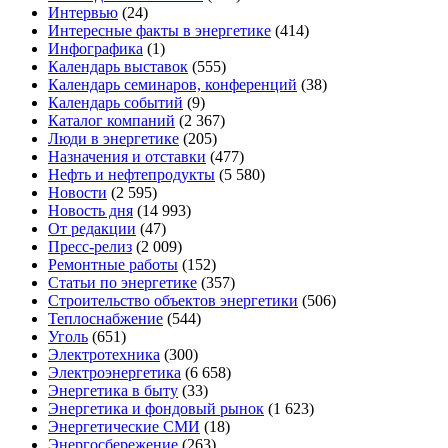
Интервью
(24)
Интересные факты в энергетике
(414)
Инфографика
(1)
Календарь выставок
(555)
Календарь семинаров, конференций
(38)
Календарь событий
(9)
Каталог компаний
(2 367)
Люди в энергетике
(205)
Назначения и отставки
(477)
Нефть и нефтепродукты
(5 580)
Новости
(2 595)
Новость дня
(14 993)
От редакции
(47)
Пресс-релиз
(2 009)
Ремонтные работы
(152)
Статьи по энергетике
(357)
Строительство объектов энергетики
(506)
Теплоснабжение
(544)
Уголь
(651)
Электротехника
(300)
Электроэнергетика
(6 658)
Энергетика в быту
(33)
Энергетика и фондовый рынок
(1 623)
Энергетические СМИ
(18)
Энергосбережение
(263)