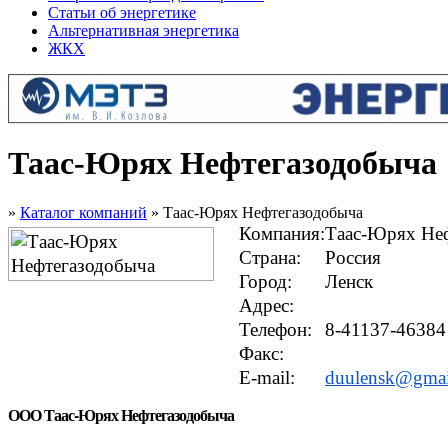
Статьи об энергетике
Альтернативная энергетика
ЖКХ
Таас-Юрях Нефтегазодобыча
»
Каталог компаний
» Таас-Юрях Нефтегазодобыча
Компания:
Таас-Юрях Не
Страна:
Россия
Город:
Ленск
Адрес:
Телефон:
8-41137-46384
Факс:
E-mail:
duulensk@gmai
ООО Таас-Юрях Нефтегазодобыча