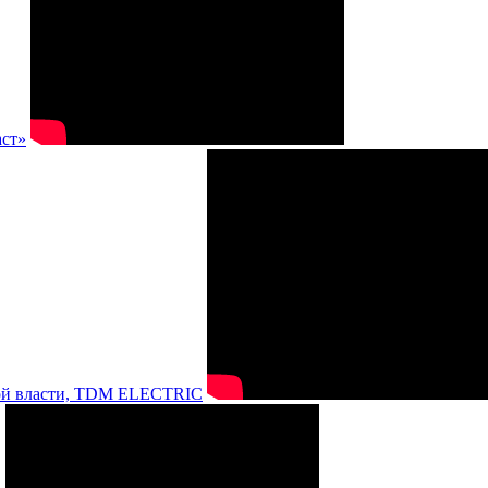
аст»
нной власти, TDM ELECTRIC