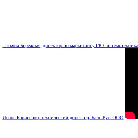
Татьяна Бережная, директор по маркетингу ГК Системотехник
Игорь Борисенко, технический директор, Балс-Рус, ООО