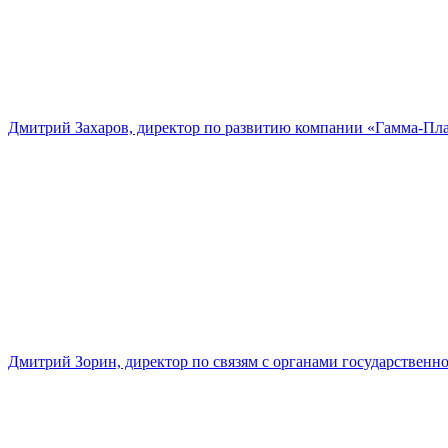
Дмитрий Захаров, директор по развитию компании «Гамма-Пл
Дмитрий Зорин, директор по связям с органами государстве