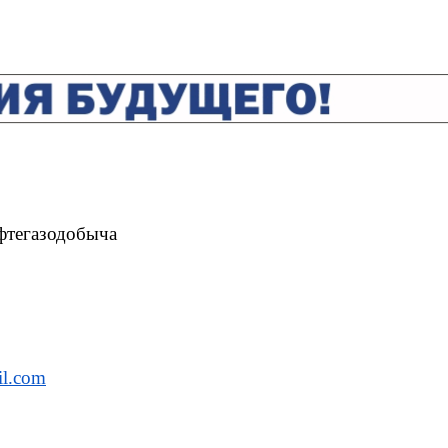
фтегазодобыча
l.com