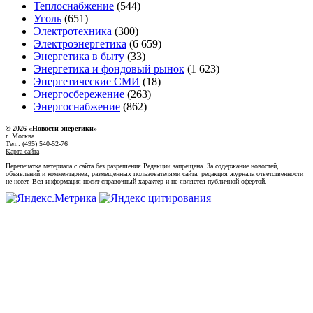
Теплоснабжение
(544)
Уголь
(651)
Электротехника
(300)
Электроэнергетика
(6 659)
Энергетика в быту
(33)
Энергетика и фондовый рынок
(1 623)
Энергетические СМИ
(18)
Энергосбережение
(263)
Энергоснабжение
(862)
© 2026 «Новости энеретики»
г. Москва
Тел.: (495) 540-52-76
Карта сайта
Перепечатка материала с сайта без разрешения Редакции запрещена. За содержание новостей,
объявлений и комментариев, размещенных пользователями сайта, редакция журнала ответственности
не несет. Вся информация носит справочный характер и не является публичной офертой.