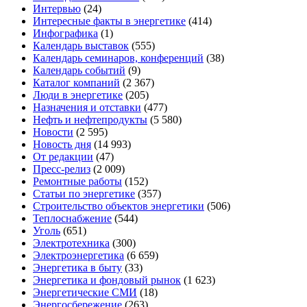
Интервью
(24)
Интересные факты в энергетике
(414)
Инфографика
(1)
Календарь выставок
(555)
Календарь семинаров, конференций
(38)
Календарь событий
(9)
Каталог компаний
(2 367)
Люди в энергетике
(205)
Назначения и отставки
(477)
Нефть и нефтепродукты
(5 580)
Новости
(2 595)
Новость дня
(14 993)
От редакции
(47)
Пресс-релиз
(2 009)
Ремонтные работы
(152)
Статьи по энергетике
(357)
Строительство объектов энергетики
(506)
Теплоснабжение
(544)
Уголь
(651)
Электротехника
(300)
Электроэнергетика
(6 659)
Энергетика в быту
(33)
Энергетика и фондовый рынок
(1 623)
Энергетические СМИ
(18)
Энергосбережение
(263)