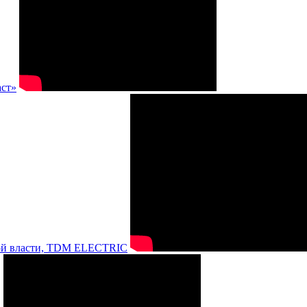
аст»
нной власти, TDM ELECTRIC