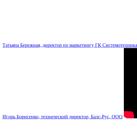
Татьяна Бережная, директор по маркетингу ГК Системотехник
Игорь Борисенко, технический директор, Балс-Рус, ООО