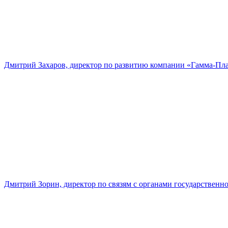
Дмитрий Захаров, директор по развитию компании «Гамма-Пл
Дмитрий Зорин, директор по связям с органами государстве