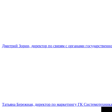
Дмитрий Зорин, директор по связям с органами государстве
Татьяна Бережная, директор по маркетингу ГК Системотехник