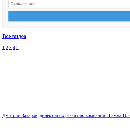
Все видео
1
2
3
4
5
Дмитрий Захаров, директор по развитию компании «Гамма-Пл