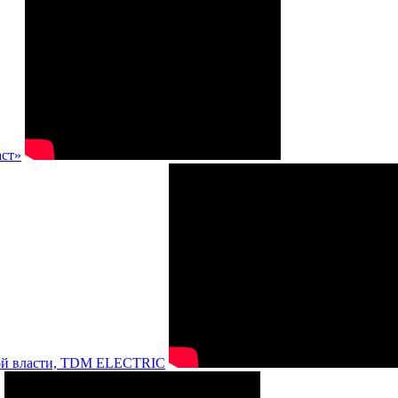
аст»
нной власти, TDM ELECTRIC