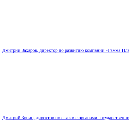
Дмитрий Захаров, директор по развитию компании «Гамма-Пл
Дмитрий Зорин, директор по связям с органами государстве