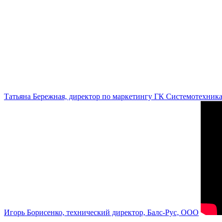
Татьяна Бережная, директор по маркетингу ГК Системотехник
Игорь Борисенко, технический директор, Балс-Рус, ООО