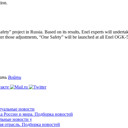
tion.
ety” project in Russia. Based on its results, Enel experts will undert
After those adjustments, “One Safety” will be launched at all Enel OGK-
вать
Войти
ктуальные новости
ка России и мира. Подборка новостей
альные новости у
ая отрасль. Подборка новостей