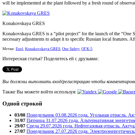
will be implemented at the plant followed by a fresh round of observa
Konakovskaya GRES
Konakovskaya GRES is a “pilot project” for the launch of the “One Saf
necessary adjustments to adapt it to specific Russian local features. 
Метки:
Enel
,
Konakovskaya GRES
,
One Safety
,
ОГК-5
Интересная статья? Поделитесь ей с друзьями:
Вы должны выполнить вход/регистрацию чтобы комментиро
Также Вы можете войти используя:
Одной строкой
03/08
Понедельник 03.08.2026 года. Угольная отрасль. А
31/07
Пятница 31.07.2026 года. Альтернативная энергети
29/07
Среда 29.07.2026 года. Нефтегазовая отрасль. Акту
27/07
Понедельник 27.07.2026 года. Электроэнергетическ