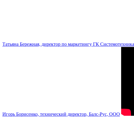
Татьяна Бережная, директор по маркетингу ГК Системотехник
Игорь Борисенко, технический директор, Балс-Рус, ООО