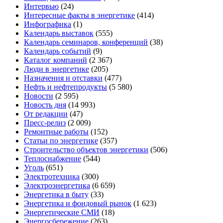
Интервью
(24)
Интересные факты в энергетике
(414)
Инфографика
(1)
Календарь выставок
(555)
Календарь семинаров, конференций
(38)
Календарь событий
(9)
Каталог компаний
(2 367)
Люди в энергетике
(205)
Назначения и отставки
(477)
Нефть и нефтепродукты
(5 580)
Новости
(2 595)
Новость дня
(14 993)
От редакции
(47)
Пресс-релиз
(2 009)
Ремонтные работы
(152)
Статьи по энергетике
(357)
Строительство объектов энергетики
(506)
Теплоснабжение
(544)
Уголь
(651)
Электротехника
(300)
Электроэнергетика
(6 659)
Энергетика в быту
(33)
Энергетика и фондовый рынок
(1 623)
Энергетические СМИ
(18)
Энергосбережение
(263)