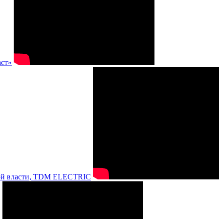
аст»
нной власти, TDM ELECTRIC