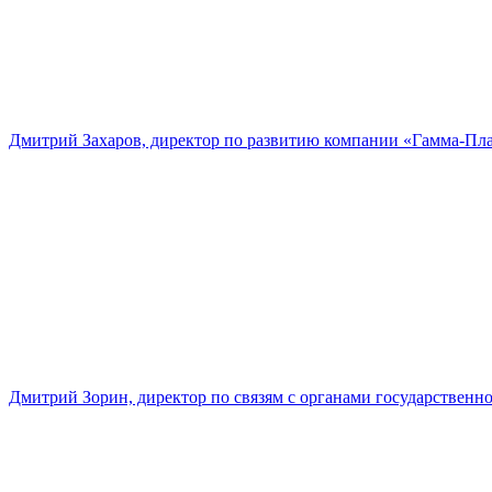
Дмитрий Захаров, директор по развитию компании «Гамма-Пл
Дмитрий Зорин, директор по связям с органами государстве