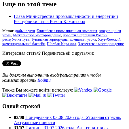
Еще по этой теме
Глава Министрества промышленности и энергетики
Республики Тыва Роман Кажин-оол
Метки:
добыча угля
,
Енисейская промышленная компания
,
коксующийся
уголь
,
Межегейское месторождение
,
новости энергетики России
,
республика Тува
,
Тувинская горнорудная компания
,
уголь
,
Улуг-Хемский
каменноугольный бассейн
,
Шолбан Кара-оол
,
Элегестское месторождение
Интересная статья? Поделитесь ей с друзьями:
Вы должны выполнить вход/регистрацию чтобы
комментировать
Войти
Также Вы можете войти используя:
Одной строкой
03/08
Понедельник 03.08.2026 года. Угольная отрасль.
Актуальные новости
31/07
Пятница 31.07.2026 года. Альтернативная