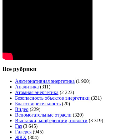
Все рубрики
Альтернативная энергетика
(1 900)
Аналитика
(311)
Атомная энергетика
(2 223)
Безопасность объектов энергетики
(331)
Благотворительность
(20)
Видео
(229)
Вспомогательные отрасли
(320)
Выставки, конференции, новости
(3 319)
Газ
(3 645)
Галерея
(945)
ЖКХ
(304)