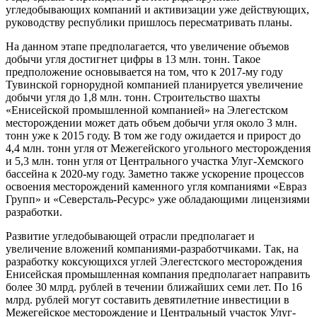
угледобывающих компаний и активизации уже действующих,
руководству республики пришлось пересматривать планы.
На данном этапе предполагается, что увеличение объемов
добычи угля достигнет цифры в 13 млн. тонн. Такое
предположение основывается на том, что к 2017-му году
Тувинской горнорудной компанией планируется увеличение
добычи угля до 1,8 млн. тонн. Строительство шахты
«Енисейской промышленной компанией» на Элегестском
месторождении может дать объем добычи угля около 3 млн.
тонн уже к 2015 году. В том же году ожидается и прирост до
4,4 млн. тонн угля от Межегейского угольного месторождения
и 5,3 млн. тонн угля от Центрального участка Улуг-Хемского
бассейна к 2020-му году. Заметно также ускорение процессов
освоения месторождений каменного угля компаниями «Евраз
Групп» и «Северсталь-Ресурс» уже обладающими лицензиями
разработки.
Развитие угледобывающей отрасли предполагает и
увеличение вложений компаниями-разработчиками. Так, на
разработку коксующихся углей Элегестского месторождения
Енисейская промышленная компания предполагает направить
более 30 млрд. рублей в течении ближайших семи лет. По 16
млрд. рублей могут составить девятилетние инвестиции в
Межегейское месторождение и Центральный участок Улуг-