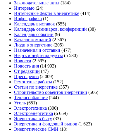
Законодательные акты
(184)
Интервью
(24)
Интересные факты в энергетике
(414)
Инфографика
(1)
Календарь выставок
(555)
Календарь семинаров, конференций
(38)
Календарь событий
(9)
Каталог компаний
(2 367)
Люди в энергетике
(205)
Назначения и отставки
(477)
Нефть и нефтепродукты
(5 580)
Новости
(2 595)
Новость дня
(14 993)
От редакции
(47)
Пресс-релиз
(2 009)
Ремонтные работы
(152)
Статьи по энергетике
(357)
Строительство объектов энергетики
(506)
Теплоснабжение
(544)
Уголь
(651)
Электротехника
(300)
Электроэнергетика
(6 659)
Энергетика в быту
(33)
Энергетика и фондовый рынок
(1 623)
Энергетические СМИ
(18)