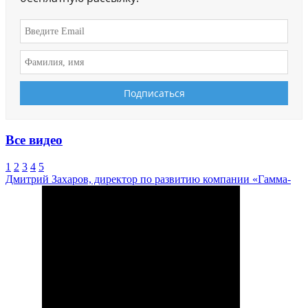
Все видео
1
2
3
4
5
Дмитрий Захаров, директор по развитию компании «Гамма-