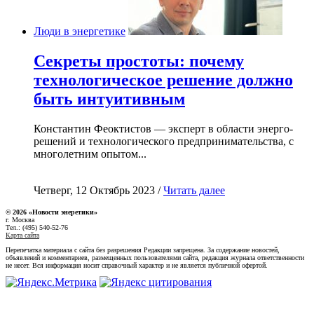
Люди в энергетике
Секреты простоты: почему
технологическое решение должно
быть интуитивным
Константин Феоктистов — эксперт в области энерго-
решений и технологического предпринимательства, с
многолетним опытом...
Четверг, 12 Октябрь 2023 /
Читать далее
© 2026 «Новости энеретики»
г. Москва
Тел.: (495) 540-52-76
Карта сайта
Перепечатка материала с сайта без разрешения Редакции запрещена. За содержание новостей,
объявлений и комментариев, размещенных пользователями сайта, редакция журнала ответственности
не несет. Вся информация носит справочный характер и не является публичной офертой.