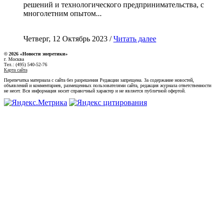
решений и технологического предпринимательства, с
многолетним опытом...
Четверг, 12 Октябрь 2023 /
Читать далее
© 2026 «Новости энеретики»
г. Москва
Тел.: (495) 540-52-76
Карта сайта
Перепечатка материала с сайта без разрешения Редакции запрещена. За содержание новостей,
объявлений и комментариев, размещенных пользователями сайта, редакция журнала ответственности
не несет. Вся информация носит справочный характер и не является публичной офертой.