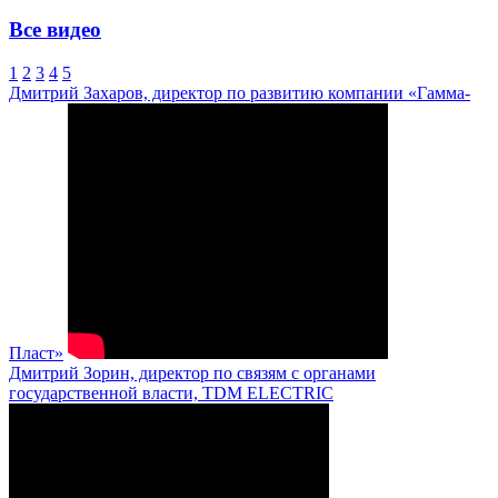
Все видео
1
2
3
4
5
Дмитрий Захаров, директор по развитию компании «Гамма-
Пласт»
Дмитрий Зорин, директор по связям с органами
государственной власти, TDM ELECTRIC