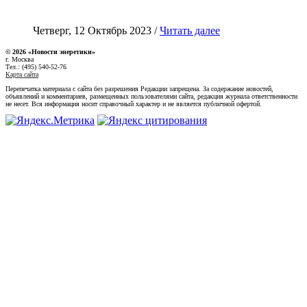
Четверг, 12 Октябрь 2023 /
Читать далее
© 2026 «Новости энеретики»
г. Москва
Тел.: (495) 540-52-76
Карта сайта
Перепечатка материала с сайта без разрешения Редакции запрещена. За содержание новостей,
объявлений и комментариев, размещенных пользователями сайта, редакция журнала ответственности
не несет. Вся информация носит справочный характер и не является публичной офертой.