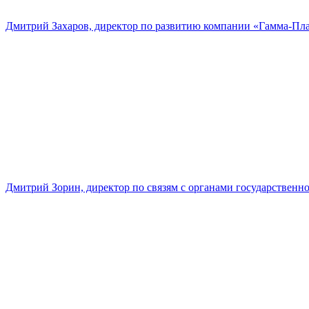
Дмитрий Захаров, директор по развитию компании «Гамма-Пл
Дмитрий Зорин, директор по связям с органами государстве