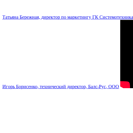
Татьяна Бережная, директор по маркетингу ГК Системотехник
Игорь Борисенко, технический директор, Балс-Рус, ООО