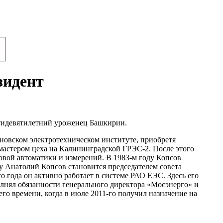
зидент
ятидевятилетний уроженец Башкирии.
ановском электротехническом институте, приобретя
л мастером цеха на Калининградской ГРЭС-2. После этого
вой автоматики и измерений. В 1983-м году Копсов
оду Анатолий Копсов становится председателем совета
о года он активно работает в системе РАО ЕЭС. Здесь его
лнял обязанности генерального директора «Мосэнерго» и
го времени, когда в июле 2011-го получил назначение на