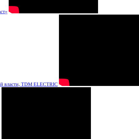
аст»
нной власти, TDM ELECTRIC