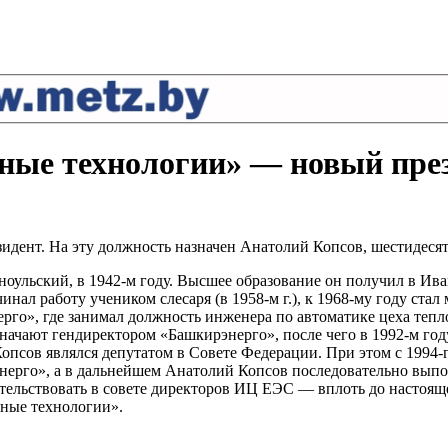
нные технологии» — новый пре
идент. На эту должность назначен Анатолий Копсов, шестидес
ноульский, в 1942-м году. Высшее образование он получил в Ив
нал работу учеником слесаря (в 1958-м г.), к 1968-му году ста
о», где занимал должность инженера по автоматике цеха тепло
назначают гендиректором «Башкирэнерго», после чего в 1992-м г
опсов являлся депутатом в Совете Федерации. При этом с 1994-г
нерго», а в дальнейшем Анатолий Копсов последовательно выпо
ательствовать в совете директоров ИЦ ЕЭС — вплоть до настояще
нные технологии».