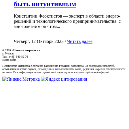
быть интуитивным
Константин Феоктистов — эксперт в области энерго-
решений и технологического предпринимательства, с
многолетним опытом...
Четверг, 12 Октябрь 2023 /
Читать далее
© 2026 «Новости энеретики»
г. Москва
Тел.: (495) 540-52-76
Карта сайта
Перепечатка материала с сайта без разрешения Редакции запрещена. За содержание новостей,
объявлений и комментариев, размещенных пользователями сайта, редакция журнала ответственности
не несет. Вся информация носит справочный характер и не является публичной офертой.