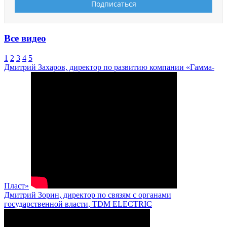
Все видео
1
2
3
4
5
Дмитрий Захаров, директор по развитию компании «Гамма-
Пласт»
Дмитрий Зорин, директор по связям с органами
государственной власти, TDM ELECTRIC