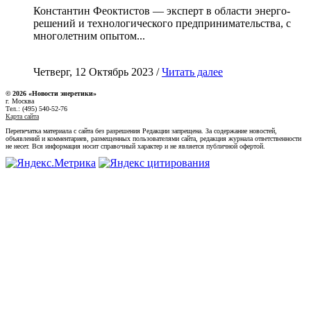
Константин Феоктистов — эксперт в области энерго-
решений и технологического предпринимательства, с
многолетним опытом...
Четверг, 12 Октябрь 2023 /
Читать далее
© 2026 «Новости энеретики»
г. Москва
Тел.: (495) 540-52-76
Карта сайта
Перепечатка материала с сайта без разрешения Редакции запрещена. За содержание новостей,
объявлений и комментариев, размещенных пользователями сайта, редакция журнала ответственности
не несет. Вся информация носит справочный характер и не является публичной офертой.