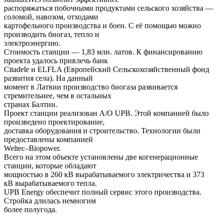
распоряжаться побочными продуктами сельского хозяйства —
соломой, навозом, отходами
картофельного производства и боен. С её помощью можно
производить биогаз, тепло и
электроэнергию.
Стоимость станции — 1,83 млн. латов. К финансированию
проекта удалось привлечь банк
Citadele и ELFLA (Европейский Сельскохозяйственный фонд
развития села). На данный
момент в Латвии производство биогаза развивается
стремительнее, чем в остальных
странах Балтии.
Проект станции реализован А/О UPB. Этой компанией было
произведено проектирование,
доставка оборудования и строительство. Технологии были
предоставлены компанией
Weltec–Biopower.
Всего на этом объекте установлены две когенерационные
станции, которые обладают
мощностью в 260 кВ вырабатываемого электричества и 373
кВ вырабатываемого тепла.
UPB Energy обеспечит полный сервис этого производства.
Стройка длилась немногим
более полугода.