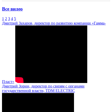
Все видео
1
2
3
4
5
Дмитрий Захаров, директор по развитию компании «Гамма-
Пласт»
Дмитрий Зорин, директор по связям с органами
государственной власти, TDM ELECTRIC