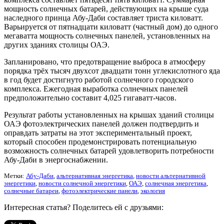
мощность солнечных батарей, действующих на крыше суда
наследного принца Абу-Даби составляет триста киловатт.
Варьируется от пятнадцати киловатт (частный дом) до одного
мегаватта мощность солнечных панелей, установленных на
других зданиях столицы ОАЭ.
Запланировано, что предотвращение выброса в атмосферу
порядка трёх тысяч двухсот двадцати тонн углекислотного яда
в год будет достигнуто работой солнечного городского
комплекса. Ежегодная выработка солнечных панелей
предположительно составит 4,025 гигаватт-часов.
Результат работы установленных на крышах зданий столицы
ОАЭ фотоэлектрических панелей должен подтвердить и
оправдать затраты на этот экспериментальный проект,
который способен продемонстрировать потенциальную
возможность солнечных батарей удовлетворить потребности
Абу-Даби в энергоснабжении.
Метки:
Абу-Даби
,
альтернативная энергетика
,
новости альтернативной
энергетики
,
новости солнечной энергетики
,
ОАЭ
,
солнечная энергетика
,
солнечные батареи
,
фотоэлектрические панели
,
экология
Интересная статья? Поделитесь ей с друзьями: