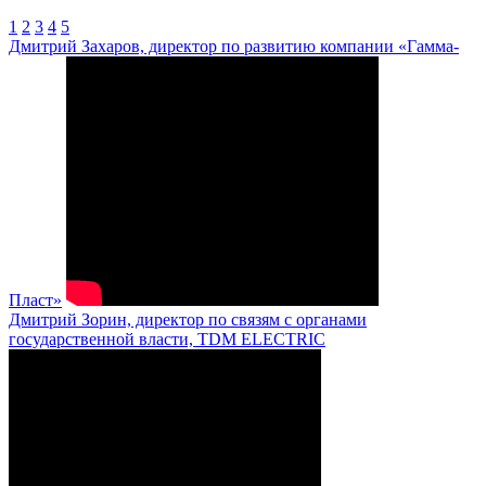
1
2
3
4
5
Дмитрий Захаров, директор по развитию компании «Гамма-
Пласт»
Дмитрий Зорин, директор по связям с органами
государственной власти, TDM ELECTRIC