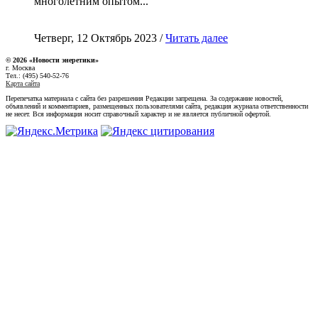
многолетним опытом...
Четверг, 12 Октябрь 2023 /
Читать далее
© 2026 «Новости энеретики»
г. Москва
Тел.: (495) 540-52-76
Карта сайта
Перепечатка материала с сайта без разрешения Редакции запрещена. За содержание новостей,
объявлений и комментариев, размещенных пользователями сайта, редакция журнала ответственности
не несет. Вся информация носит справочный характер и не является публичной офертой.