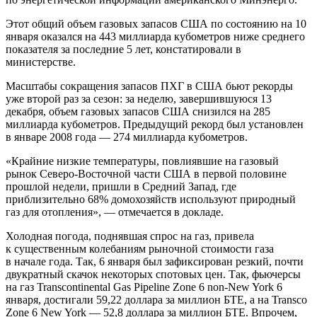
Этот общий объем газовых запасов США по состоянию на 10
января оказался на 443 миллиарда кубометров ниже среднего
показателя за последние 5 лет, констатировали в
министерстве.
Масштабы сокращения запасов ПХГ в США бьют рекорды
уже второй раз за сезон: за неделю, завершившуюся 13
декабря, объем газовых запасов США снизился на 285
миллиарда кубометров. Предыдущий рекорд был установлен
в январе 2008 года — 274 миллиарда кубометров.
«Крайние низкие температуры, повлиявшие на газовый
рынок Северо-Восточной части США в первой половине
прошлой недели, пришли в Средний Запад, где
приблизительно 68% домохозяйств используют природный
газ для отопления», — отмечается в докладе.
Холодная погода, поднявшая спрос на газ, привела
к существенным колебаниям рыночной стоимости газа
в начале года. Так, 6 января был зафиксирован резкий, почти
двукратный скачок некоторых спотовых цен. Так, фьючерсы
на газ Transcontinental Gas Pipeline Zone 6 non-New York 6
января, достигали 59,22 доллара за миллион БТЕ, а на Transco
Zone 6 New York — 52,8 доллара за миллион БТЕ. Впрочем,