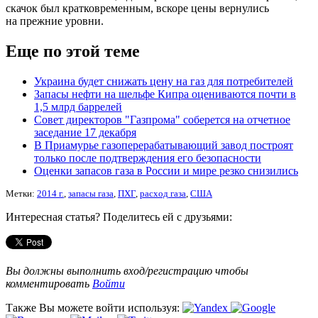
скачок был кратковременным, вскоре цены вернулись
на прежние уровни.
Еще по этой теме
Украина будет снижать цену на газ для потребителей
Запасы нефти на шельфе Кипра оцениваются почти в
1,5 млрд баррелей
Совет директоров "Газпрома" соберется на отчетное
заседание 17 декабря
В Приамурье газоперерабатывающий завод построят
только после подтверждения его безопасности
Оценки запасов газа в России и мире резко снизились
Метки:
2014 г.
,
запасы газа
,
ПХГ
,
расход газа
,
США
Интересная статья? Поделитесь ей с друзьями:
Вы должны выполнить вход/регистрацию чтобы
комментировать
Войти
Также Вы можете войти используя: