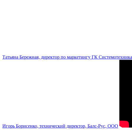
Татьяна Бережная, директор по маркетингу ГК Системотехник
Игорь Борисенко, технический директор, Балс-Рус, ООО