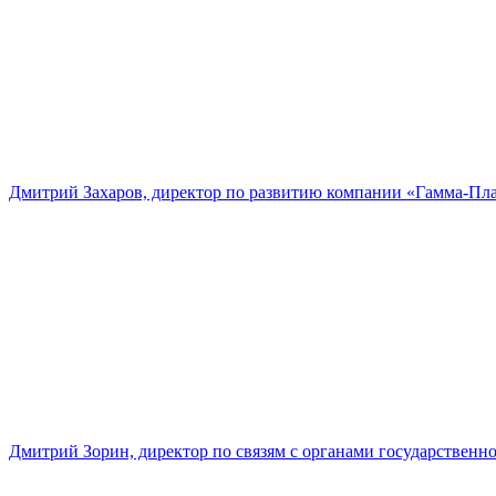
Дмитрий Захаров, директор по развитию компании «Гамма-Пл
Дмитрий Зорин, директор по связям с органами государстве