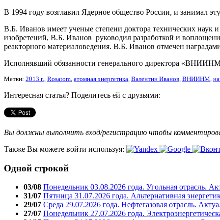
В 1994 году возглавил Ядерное общество России, и занимал эту
В.Б. Иванов имеет ученые степени доктора технических наук и
изобретений, В.Б. Иванов руководил разработкой и воплощен
реакторного материаловедения. В.Б. Иванов отмечен награда
Исполнявший обязанности генерального директора «ВНИИНМ» 
Метки:
2013 г.
,
Rosatom
,
атомная энергетика
,
Валентин Иванов
,
ВНИИНМ
,
на
Интересная статья? Поделитесь ей с друзьями:
Вы должны выполнить вход/регистрацию чтобы комментиро
Также Вы можете войти используя:
Одной строкой
03/08
Понедельник 03.08.2026 года. Угольная отрасль. А
31/07
Пятница 31.07.2026 года. Альтернативная энергети
29/07
Среда 29.07.2026 года. Нефтегазовая отрасль. Акту
27/07
Понедельник 27.07.2026 года. Электроэнергетическ