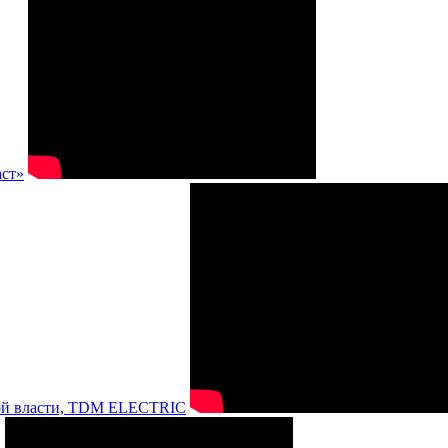
аст»
нной власти, TDM ELECTRIC