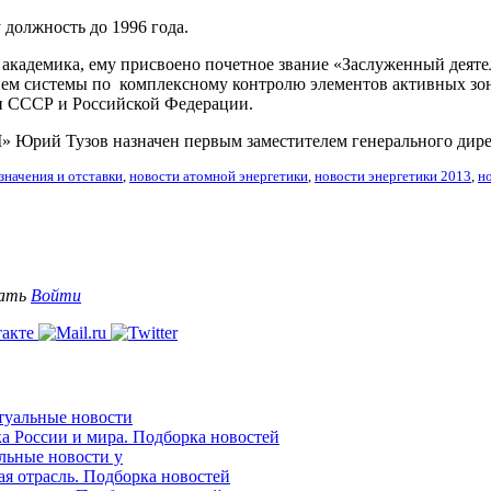
 должность до 1996 года.
 академика, ему присвоено почетное звание «Заслуженный деяте
ием системы по комплексному контролю элементов активных зон 
ми СССР и Российской Федерации.
Юрий Тузов назначен первым заместителем генерального дирек
значения и отставки
,
новости атомной энергетики
,
новости энергетики 2013
,
н
вать
Войти
ктуальные новости
ка России и мира. Подборка новостей
альные новости у
ая отрасль. Подборка новостей