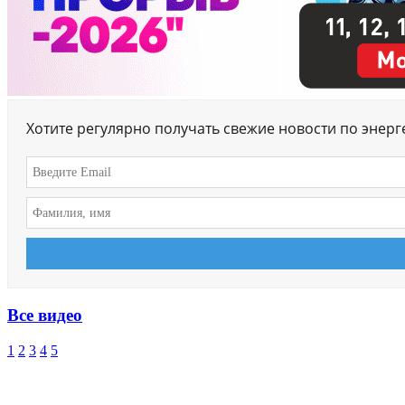
Хотите регулярно получать свежие новости по энер
Все видео
1
2
3
4
5