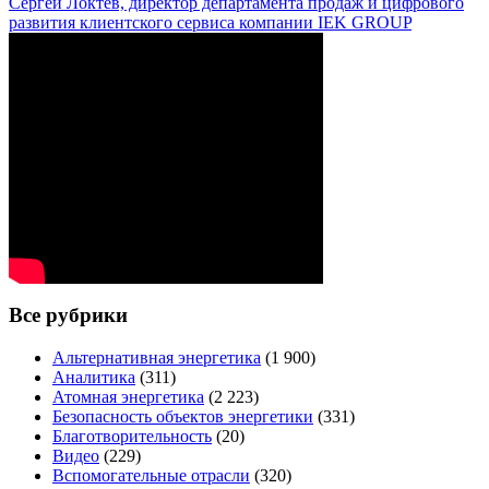
Сергей Локтев, директор департамента продаж и цифрового
развития клиентского сервиса компании IEK GROUP
Все рубрики
Альтернативная энергетика
(1 900)
Аналитика
(311)
Атомная энергетика
(2 223)
Безопасность объектов энергетики
(331)
Благотворительность
(20)
Видео
(229)
Вспомогательные отрасли
(320)