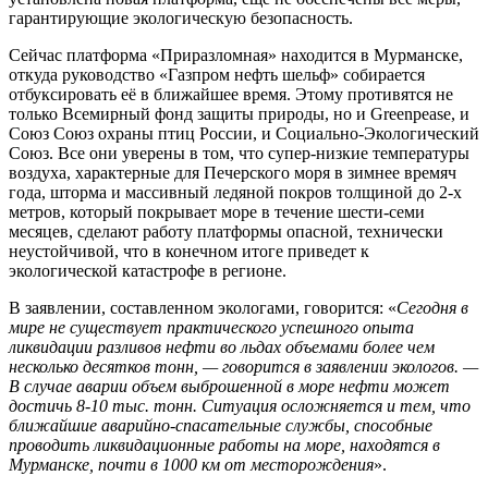
гарантирующие экологическую безопасность.
Сейчас платформа «Приразломная» находится в Мурманске,
откуда руководство «Газпром нефть шельф» собирается
отбуксировать её в ближайшее время. Этому противятся не
только Всемирный фонд защиты природы, но и Greenpease, и
Союз Союз охраны птиц России, и Социально-Экологический
Союз. Все они уверены в том, что супер-низкие температуры
воздуха, характерные для Печерского моря в зимнее времяч
года, шторма и массивный ледяной покров толщиной до 2-х
метров, который покрывает море в течение шести-семи
месяцев, сделают работу платформы опасной, технически
неустойчивой, что в конечном итоге приведет к
экологической катастрофе в регионе.
В заявлении, составленном экологами, говорится: «
Сегодня в
мире не существует практического успешного опыта
ликвидации разливов нефти во льдах объемами более чем
несколько десятков тонн, — говорится в заявлении экологов. —
В случае аварии объем выброшенной в море нефти может
достичь 8-10 тыс. тонн. Ситуация осложняется и тем, что
ближайшие аварийно-спасательные службы, способные
проводить ликвидационные работы на море, находятся в
Мурманске, почти в 1000 км от месторождения
».