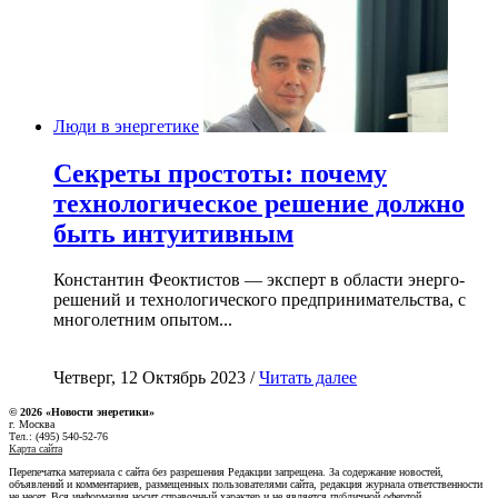
Люди в энергетике
Секреты простоты: почему
технологическое решение должно
быть интуитивным
Константин Феоктистов — эксперт в области энерго-
решений и технологического предпринимательства, с
многолетним опытом...
Четверг, 12 Октябрь 2023 /
Читать далее
© 2026 «Новости энеретики»
г. Москва
Тел.: (495) 540-52-76
Карта сайта
Перепечатка материала с сайта без разрешения Редакции запрещена. За содержание новостей,
объявлений и комментариев, размещенных пользователями сайта, редакция журнала ответственности
не несет. Вся информация носит справочный характер и не является публичной офертой.