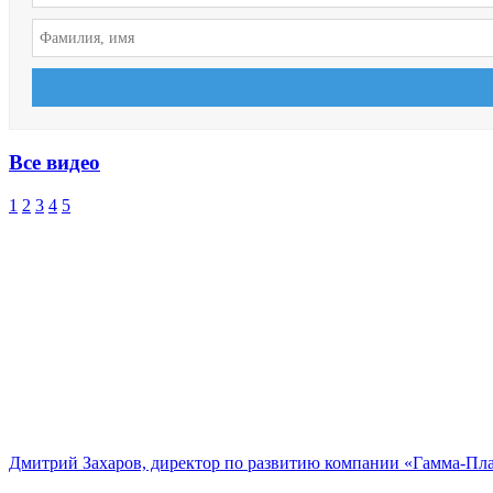
Все видео
1
2
3
4
5
Дмитрий Захаров, директор по развитию компании «Гамма-Пл