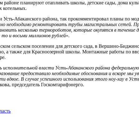
 районе планируют отапливать школы, детские сады, дома куль
х котельных.
и Усть-Абаканского района, так прокомментировал планы по мо
нно необходимо ремонтировать трубы магистральных сетей. П
ановить несколько термороботов, которые окупятся в течение 
 то и восьми миллионов рублей
«.
ком сельском поселении для детского сада, в Вершино-Биджинс
ево, а также для Красноозерной школы. Монтажные работы по вв
ре.
ь исполнительной власти Усть-Абаканского района федеральную
ование предоставило необходимые обоснования и вскоре мы увид
и вдвое. В случае успешного использования этого ноу-хау в Ус
ова, председатель Госкомтарифэнерго.
ласть