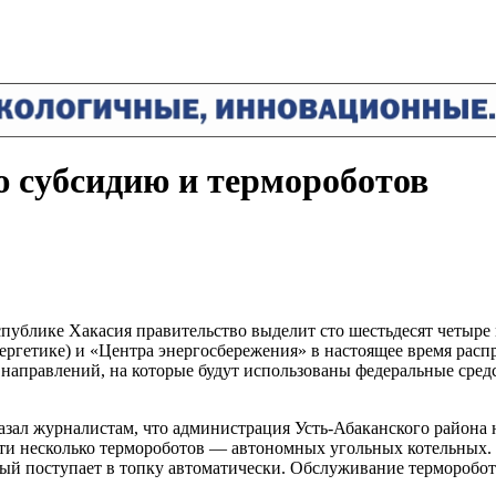
 субсидию и термороботов
публике Хакасия правительство выделит сто шестьдесят четыре
нергетике) и «Центра энергосбережения» в настоящее время ра
аправлений, на которые будут использованы федеральные средс
азал журналистам, что администрация Усть-Абаканского района 
сти несколько термороботов — автономных угольных котельных.
орый поступает в топку автоматически. Обслуживание терморобот