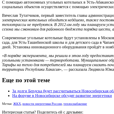
С помощью автономных угольных котельных в Усть-Абаканском
социальных объектов осуществляется с помощью электрически
Вячеслав Тутатчиков, первый заместитель главы администраци
электрических котельных обходится недёшево, также постоя
теплотрассы не требуются. В 2012-ом году мы планируем уст
сезона мы сэкономим для районного бюджета порядка шести, а
Современные угольные котельные будут установлены в Московс
сада, для Усть-Ташибинской школы и для детского сада в Чапа
дней. Установка инновационного оборудования пройдёт в нояб
«
В порядке эксперимента, мы решили в этом году предоставит
угольными установками — термороботами. Муниципальное образ
Тарифы на тепло для потребителей мы планируем снизить почт
территории Республики Хакасия
«, — рассказала Людмила Южак
Еще по этой теме
За долги Бердска будет рассчитываться Новосибирская об
На форуме в Новосибирске обсудят развитие энергетики
Метки:
ЖКХ
,
новости энергетики России
,
теплоснабжение
Интересная статья? Поделитесь ей с друзьями: