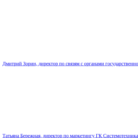
Дмитрий Зорин, директор по связям с органами государстве
Татьяна Бережная, директор по маркетингу ГК Системотехник