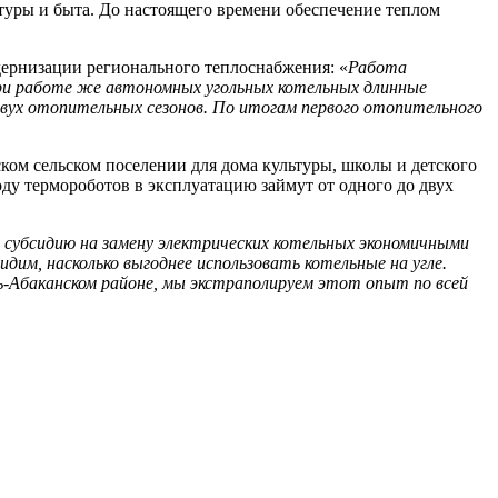
туры и быта. До настоящего времени обеспечение теплом
дернизации регионального теплоснабжения: «
Работа
ри работе же автономных угольных котельных длинные
двух отопительных сезонов. По итогам первого отопительного
ком сельском поселении для дома культуры, школы и детского
оду термороботов в эксплуатацию займут от одного до двух
 субсидию на замену электрических котельных экономичными
им, насколько выгоднее использовать котельные на угле.
ть-Абаканском районе, мы экстраполируем этот опыт по всей