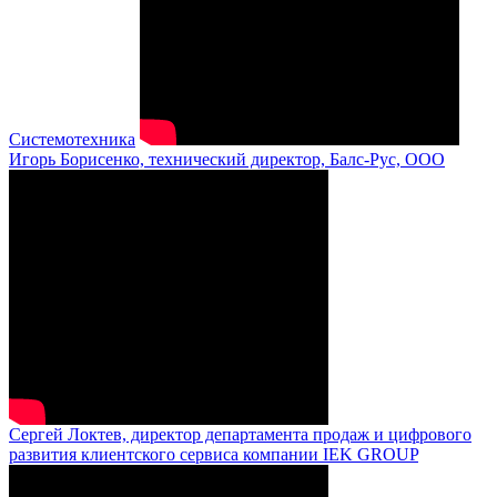
Системотехника
Игорь Борисенко, технический директор, Балс-Рус, ООО
Сергей Локтев, директор департамента продаж и цифрового
развития клиентского сервиса компании IEK GROUP