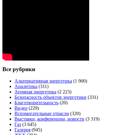
Все рубрики
Альтернативная энергетика
(1 900)
Аналитика
(311)
Атомная энергетика
(2 223)
Безопасность объектов энергетики
(331)
Благотворительность
(20)
Видео
(229)
Вспомогательные отрасли
(320)
Выставки, конференции, новости
(3 319)
Газ
(3 645)
Галерея
(945)