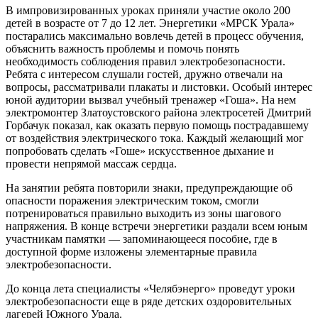
В импровизированных уроках приняли участие около 200
детей в возрасте от 7 до 12 лет. Энергетики «МРСК Урала»
постарались максимально вовлечь детей в процесс обучения,
объяснить важность проблемы и помочь понять
необходимость соблюдения правил электробезопасности.
Ребята с интересом слушали гостей, дружно отвечали на
вопросы, рассматривали плакаты и листовки. Особый интерес
юной аудитории вызвал учебный тренажер «Гоша». На нем
электромонтер Златоустовского района электросетей Дмитрий
Горбачук показал, как оказать первую помощь пострадавшему
от воздействия электрического тока. Каждый желающий мог
попробовать сделать «Гоше» искусственное дыхание и
провести непрямой массаж сердца.
На занятии ребята повторили знаки, предупреждающие об
опасности поражения электрическим током, смогли
потренироваться правильно выходить из зоны шагового
напряжения. В конце встречи энергетики раздали всем юным
участникам памятки — запоминающееся пособие, где в
доступной форме изложены элементарные правила
электробезопасности.
До конца лета специалисты «Челябэнерго» проведут уроки
электробезопасности еще в ряде детских оздоровительных
лагерей Южного Урала.