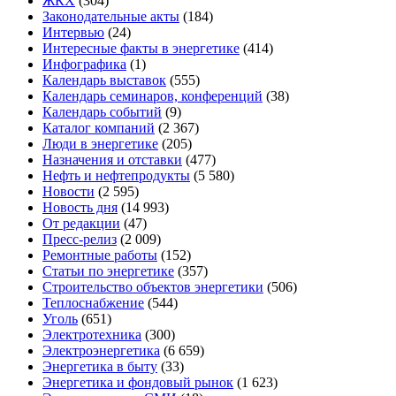
ЖКХ
(304)
Законодательные акты
(184)
Интервью
(24)
Интересные факты в энергетике
(414)
Инфографика
(1)
Календарь выставок
(555)
Календарь семинаров, конференций
(38)
Календарь событий
(9)
Каталог компаний
(2 367)
Люди в энергетике
(205)
Назначения и отставки
(477)
Нефть и нефтепродукты
(5 580)
Новости
(2 595)
Новость дня
(14 993)
От редакции
(47)
Пресс-релиз
(2 009)
Ремонтные работы
(152)
Статьи по энергетике
(357)
Строительство объектов энергетики
(506)
Теплоснабжение
(544)
Уголь
(651)
Электротехника
(300)
Электроэнергетика
(6 659)
Энергетика в быту
(33)
Энергетика и фондовый рынок
(1 623)