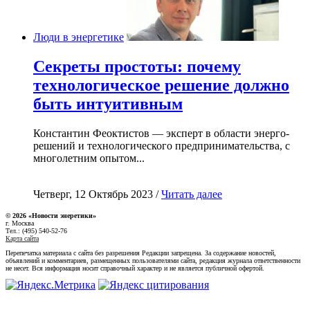
Люди в энергетике
Секреты простоты: почему
технологическое решение должно
быть интуитивным
Константин Феоктистов — эксперт в области энерго-
решений и технологического предпринимательства, с
многолетним опытом...
Четверг, 12 Октябрь 2023 /
Читать далее
© 2026 «Новости энеретики»
г. Москва
Тел.: (495) 540-52-76
Карта сайта
Перепечатка материала с сайта без разрешения Редакции запрещена. За содержание новостей,
объявлений и комментариев, размещенных пользователями сайта, редакция журнала ответственности
не несет. Вся информация носит справочный характер и не является публичной офертой.