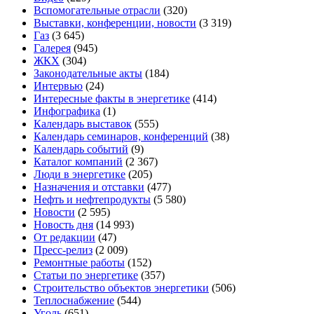
Вспомогательные отрасли
(320)
Выставки, конференции, новости
(3 319)
Газ
(3 645)
Галерея
(945)
ЖКХ
(304)
Законодательные акты
(184)
Интервью
(24)
Интересные факты в энергетике
(414)
Инфографика
(1)
Календарь выставок
(555)
Календарь семинаров, конференций
(38)
Календарь событий
(9)
Каталог компаний
(2 367)
Люди в энергетике
(205)
Назначения и отставки
(477)
Нефть и нефтепродукты
(5 580)
Новости
(2 595)
Новость дня
(14 993)
От редакции
(47)
Пресс-релиз
(2 009)
Ремонтные работы
(152)
Статьи по энергетике
(357)
Строительство объектов энергетики
(506)
Теплоснабжение
(544)
Уголь
(651)