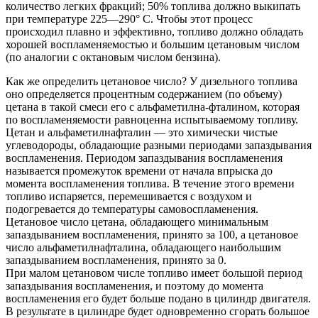
количество легких фракций; 50% топлива должно выкипать
при температуре 225—290° С. Чтобы этот процесс
происходил плавно и эффективно, топливо должно обладать
хорошей воспламеняемостью и большим цетановым числом
(по аналогии с октановым числом бензина).
Как же определить цетановое число? У дизельного топлива
оно определяется процентным содержанием (по объему)
цетана в такой смеси его с альфаметилна-фталином, которая
по воспламеняемости равноценна испытываемому топливу.
Цетан и альфаметилнафталин — это химически чистые
углеводороды, обладающие разными периодами запаздывания
воспламенения. Периодом запаздывания воспламенения
называется промежуток времени от начала впрыска до
момента воспламенения топлива. В течение этого времени
топливо испаряется, перемешивается с воздухом и
подогревается до температуры самовоспламенения.
Цетановое число цетана, обладающего минимальным
запаздыванием воспламенения, принято за 100, а цетановое
число альфаметилнафталина, обладающего наибольшим
запаздыванием воспламенения, принято за 0.
При малом цетановом числе топливо имеет большой период
запаздывания воспламенения, и поэтому до момента
воспламенения его будет больше подано в цилиндр двигателя.
В результате в цилиндре будет одновременно сгорать большое