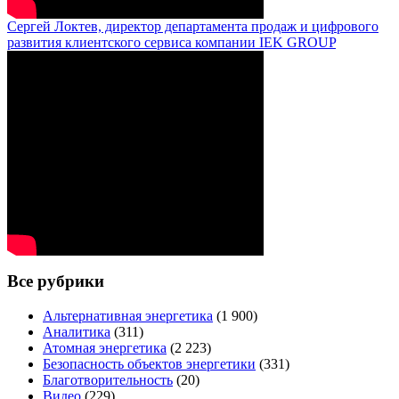
Сергей Локтев, директор департамента продаж и цифрового
развития клиентского сервиса компании IEK GROUP
Все рубрики
Альтернативная энергетика
(1 900)
Аналитика
(311)
Атомная энергетика
(2 223)
Безопасность объектов энергетики
(331)
Благотворительность
(20)
Видео
(229)