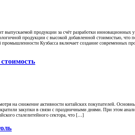
нт выпускаемой продукции за счёт разработки инновационных у
ологичной продукции с высокой добавленной стоимостью, что п
ной промышленности Кузбасса включает создание современных пр
 стоимость
смотря на снижение активности китайских покупателей. Основ
ократили закупки в связи с праздничными днями. При этом анал
ского сталелитейного сектора, что […]
голь