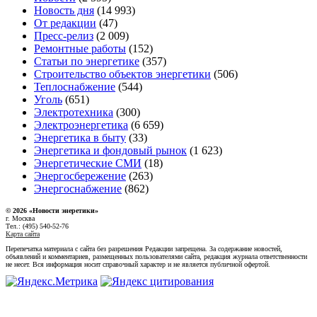
Новость дня
(14 993)
От редакции
(47)
Пресс-релиз
(2 009)
Ремонтные работы
(152)
Статьи по энергетике
(357)
Строительство объектов энергетики
(506)
Теплоснабжение
(544)
Уголь
(651)
Электротехника
(300)
Электроэнергетика
(6 659)
Энергетика в быту
(33)
Энергетика и фондовый рынок
(1 623)
Энергетические СМИ
(18)
Энергосбережение
(263)
Энергоснабжение
(862)
© 2026 «Новости энеретики»
г. Москва
Тел.: (495) 540-52-76
Карта сайта
Перепечатка материала с сайта без разрешения Редакции запрещена. За содержание новостей,
объявлений и комментариев, размещенных пользователями сайта, редакция журнала ответственности
не несет. Вся информация носит справочный характер и не является публичной офертой.