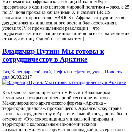
На время южноафриканская столица Йоханнесбург
превратился в один из центров мировой политики – здесь с 25
по 27 июля проходил юбилейный Х-й саммит BRICS,
слоганом которого стало: «BRICS в Африке: сотрудничество
для достижения инклюзивного роста и благосостояния в
условиях IV-й промышленной революции», что
подразумевает интеграцию инноваций во все сферы экономик
стран-участниц. Одной из главных тем […]
Владимир Путин: Мы готовы к
сотрудничеству в Арктике
Газ
,
Календарь событий
,
Нефть и нефтепродукты
,
Новость
дня
30/03/2017
Как было заявлено президентом России Владимиром
Путиным на открытии пленарной сессии четвертого
Международного арктического форума «Арктика –
территория диалога», проходящего в Архангельске, страна
готова к сотрудничеству в Арктике. Главой государства было
отмечено: «Это сокровищница уникальной природы и
территория с колоссальными экономическими
возможностями. Этот форум стал площадкой для серьезного