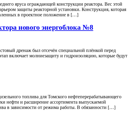
еднего яруса ограждающей конструкции реактора. Вес этой
рьером защиты реакторной установки. Конструкция, которая
вленных в проектное положение в […]
тора нового энергоблока №8
ластовый дренаж был отсечён специальной плёнкой перед
этап включает молниезащиту и гидроизоляцию, которые будут
дизельного топлива для Томского нефтеперерабатывающего
отки нефти и расширение ассортимента выпускаемой
ива в зависимости от режима работы. В обязанности […]