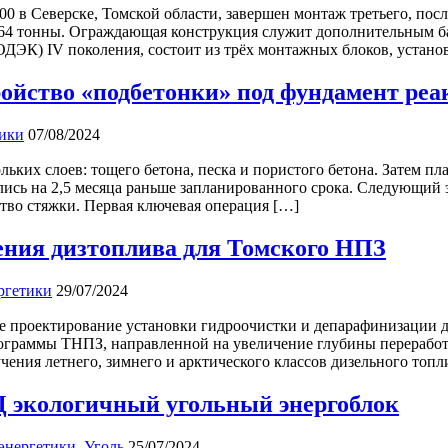
 в Северске, Томской области, завершен монтаж третьего, посл
164 тонны. Ограждающая конструкция служит дополнительным ба
ДЭК) IV поколения, состоит из трёх монтажных блоков, устано
йство «подбетонки» под фундамент реак
тики
07/08/2024
ьких слоев: тощего бетона, песка и пористого бетона. Затем п
ись на 2,5 месяца раньше запланированного срока. Следующий 
ство стяжки. Первая ключевая операция […]
ения дизтоплива для Томского НПЗ
ргетики
29/07/2024
е проектирование установки гидроочистки и депарафинизации 
 программы ТНПЗ, направленной на увеличение глубины перераб
чения летнего, зимнего и арктического классов дизельного топл
Ц экологичный угольный энергоблок
 энергетики
,
Уголь
25/07/2024