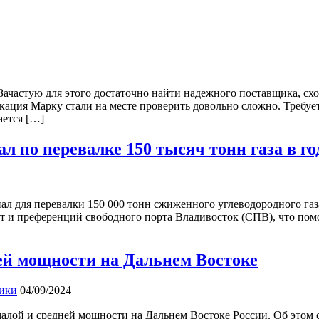
Зачастую для этого достаточно найти надежного поставщика, сход
кация Марку стали на месте проверить довольно сложно. Требуе
ается […]
 по перевалке 150 тысяч тонн газа в го
л для перевалки 150 000 тонн сжиженного углеводородного газа
и преференций свободного порта Владивосток (СПВ), что помог
ей мощности на Дальнем Востоке
тики
04/09/2024
малой и средней мощности на Дальнем Востоке России. Об этом