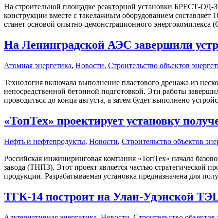
На строительной площадке реакторной установки БРЕСТ-ОД-300
конструкции вместе с такелажным оборудованием составляет 
станет основой опытно-демонстрационного энергокомплекса (О
На Ленинградской АЭС завершили устро
Атомная энергетика
,
Новости
,
Строительство объектов энерге
Технология включала выполнение пластового дренажа из нескол
непосредственной бетонной подготовкой. Эти работы завершил
проводиться до конца августа, а затем будет выполнено устрой
«ТопТех» проектирует установку получ
Нефть и нефтепродукты
,
Новости
,
Строительство объектов эне
Российская инжиниринговая компания «ТопТех» начала базово
завода (ТНПЗ). Этот проект является частью стратегической
продукции. Разрабатываемая установка предназначена для полу
ТГК-14 построит на Улан-Удэнской ТЭ
Альтернативная энергетика
,
Новости
,
Строительство объектов