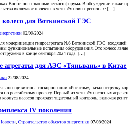
амках Восточного экономического форума. В обсуждении также п
ельства включают проекты в четырёх новых регионах: […]
 колесо для Воткинской ГЭС
 энергетики
02/09/2024
ля модернизации гидроагрегата №6 Воткинской ГЭС, входящей 
ены функциональные испытания оборудования. Это колесо являет
отгружено в конце сентября 2024 года. […]
е агрегаты для АЭС «Тяньвань» в Китае
тики
22/08/2024
ьного дивизиона госкорпорации «Росатом», начал отгрузку ко
я по российскому проекту. Первый из четырёх насосных агрегато
а корпуса насосов проходят тщательный контроль, включая рент
омплекса IV поколения
Новости
,
Строительство объектов энергетики
07/08/2024