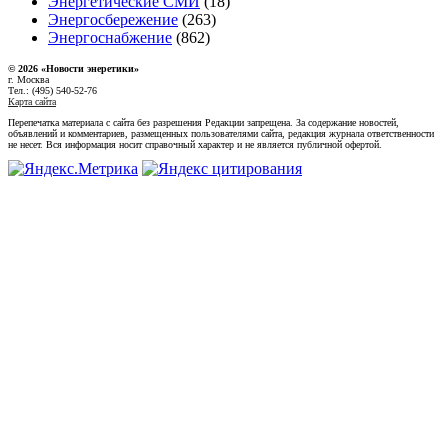
Энергетические СМИ
(18)
Энергосбережение
(263)
Энергоснабжение
(862)
© 2026 «Новости энеретики»
г. Москва
Тел.: (495) 540-52-76
Карта сайта
Перепечатка материала с сайта без разрешения Редакции запрещена. За содержание новостей,
объявлений и комментариев, размещенных пользователями сайта, редакция журнала ответственности
не несет. Вся информация носит справочный характер и не является публичной офертой.