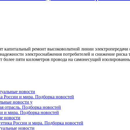
ят капитальный ремонт высоковольтной линии электропередачи 
надежности электроснабжения потребителей и снижение риска т
т более пяти километров провода на самонесущий изолированны
ктуальные новости
ка России и мира. Подборка новостей
альные новости у
ая отрасль. Подборка новостей
ии и мира. Подборка новостей
ые новости
гетика России и мира. Подборка новостей
ктуальные новости