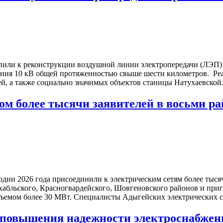
или к реконструкции воздушной линии электропередачи (ЛЭП) 
ения 10 кВ общей протяженностью свыше шести километров. Ре
й, а также социально значимых объектов станицы Натухаевской
ом более тысячи заявителей в восьми р
одии 2026 года присоединили к электрическим сетям более тыс
шехабльского, Красногвардейского, Шовгеновского районов и пр
ъемом более 30 МВт. Специалисты Адыгейских электрических с
повышения надежности электроснабжени