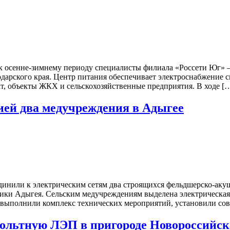
к осенне-зимнему периоду специалисты филиала «Россети Юг» 
арского края. Центр питания обеспечивает электроснабжение с
кт, объекты ЖКХ и сельскохозяйственные предприятия. В ходе [
ией два медучреждения в Адыгее
инили к электрическим сетям два строящихся фельдшерско-аку
блики Адыгея. Сельским медучреждениям выделена электрическ
и выполнили комплекс технических мероприятий, установили с
ольтную ЛЭП в пригороде Новороссийск