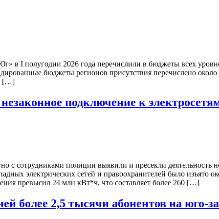
 Юг» в I полугодии 2026 года перечислили в бюджеты всех уро
идированные бюджеты регионов присутствия перечислено около 2
и […]
 незаконное подключение к электросетя
но с сотрудниками полиции выявили и пресекли деятельность н
адных электрических сетей и правоохранителей было изъято око
ия превысил 24 млн кВт*ч, что составляет более 260 […]
ей более 2,5 тысячи абонентов на юго-з