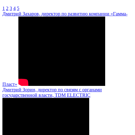
1
2
3
4
5
Дмитрий Захаров, директор по развитию компании «Гамма-
Пласт»
Дмитрий Зорин, директор по связям с органами
государственной власти, TDM ELECTRIC