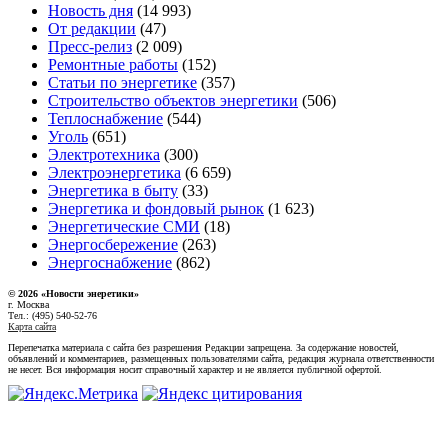
Новость дня
(14 993)
От редакции
(47)
Пресс-релиз
(2 009)
Ремонтные работы
(152)
Статьи по энергетике
(357)
Строительство объектов энергетики
(506)
Теплоснабжение
(544)
Уголь
(651)
Электротехника
(300)
Электроэнергетика
(6 659)
Энергетика в быту
(33)
Энергетика и фондовый рынок
(1 623)
Энергетические СМИ
(18)
Энергосбережение
(263)
Энергоснабжение
(862)
© 2026 «Новости энеретики»
г. Москва
Тел.: (495) 540-52-76
Карта сайта
Перепечатка материала с сайта без разрешения Редакции запрещена. За содержание новостей,
объявлений и комментариев, размещенных пользователями сайта, редакция журнала ответственности
не несет. Вся информация носит справочный характер и не является публичной офертой.