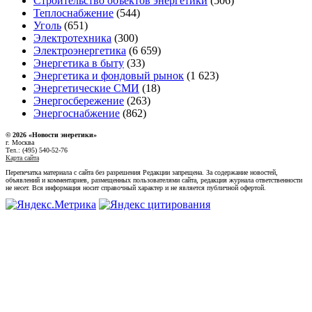
Строительство объектов энергетики
(506)
Теплоснабжение
(544)
Уголь
(651)
Электротехника
(300)
Электроэнергетика
(6 659)
Энергетика в быту
(33)
Энергетика и фондовый рынок
(1 623)
Энергетические СМИ
(18)
Энергосбережение
(263)
Энергоснабжение
(862)
© 2026 «Новости энеретики»
г. Москва
Тел.: (495) 540-52-76
Карта сайта
Перепечатка материала с сайта без разрешения Редакции запрещена. За содержание новостей,
объявлений и комментариев, размещенных пользователями сайта, редакция журнала ответственности
не несет. Вся информация носит справочный характер и не является публичной офертой.