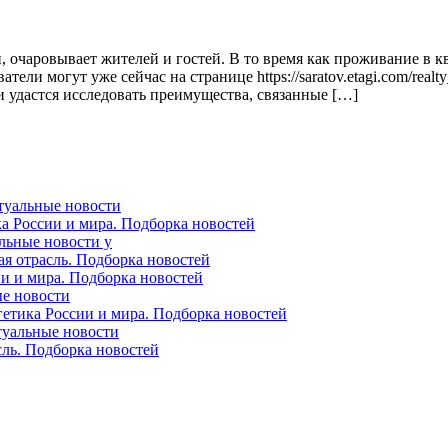
 очаровывает жителей и гостей. В то время как проживание в к
ели могут уже сейчас на странице https://saratov.etagi.com/realt
и удастся исследовать преимущества, связанные […]
ктуальные новости
ка России и мира. Подборка новостей
альные новости у
ая отрасль. Подборка новостей
ии и мира. Подборка новостей
ые новости
гетика России и мира. Подборка новостей
ктуальные новости
сль. Подборка новостей