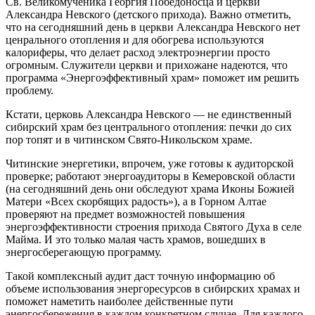
Св. Великомученика Георгия Победоносца и церкви
Александра Невского (детского прихода). Важно отметить,
что на сегодняшний день в церкви Александра Невского нет
ценрального отопления и для обогрева используются
калориферы, что делает расход электроэнергии просто
огромным. Служители церкви и прихожане надеются, что
программа «Энергоэффективный храм» поможет им решить
проблему.
Кстати, церковь Александра Невского — не единственный
сибирский храм без центрального отопления: печки до сих
пор топят и в читинском Свято-Никольском храме.
Читинские энергетики, впрочем, уже готовы к аудиторской
проверке; работают энергоаудиторы в Кемеровской области
(на сегодняшний день они обследуют храма Иконы Божией
Матери «Всех скорбящих радость»), а в Горном Алтае
проверяют на предмет возможностей повышения
энергоэффективности строения прихода Святого Духа в селе
Майма. И это только малая часть храмов, вошедших в
энергосберегающую программу.
Такой комплексный аудит даст точную информацию об
объеме использования энергоресурсов в сибирских храмах и
поможет наметить наиболее действенные пути
энергосбережения в каждом конкретном случае. Для каждого