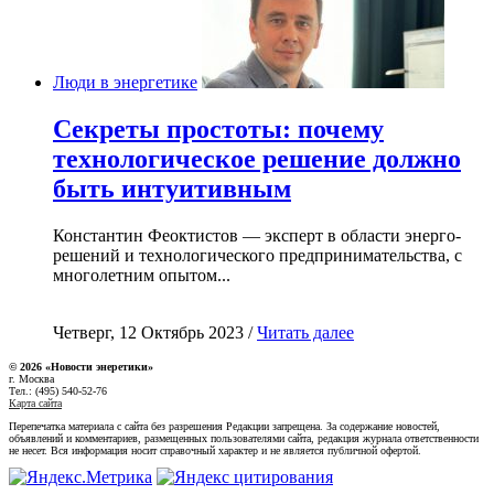
Люди в энергетике
Секреты простоты: почему
технологическое решение должно
быть интуитивным
Константин Феоктистов — эксперт в области энерго-
решений и технологического предпринимательства, с
многолетним опытом...
Четверг, 12 Октябрь 2023 /
Читать далее
© 2026 «Новости энеретики»
г. Москва
Тел.: (495) 540-52-76
Карта сайта
Перепечатка материала с сайта без разрешения Редакции запрещена. За содержание новостей,
объявлений и комментариев, размещенных пользователями сайта, редакция журнала ответственности
не несет. Вся информация носит справочный характер и не является публичной офертой.