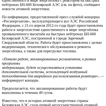
единственного в мире энергоблока с реактором на быстрых
нейтронах БН-600 Белоярской АЭС (см. на фото), сообщают
новости атомной энергетики.
По информации, предоставленной пресс-службой концерна
«Росэнергоатом», эксплуатирующего все АЭС Российской
Федерации, с 21-го апреля 2012-го года будет приостановлена
работа в энергосистеме единственного в мире энергоблока
промышленного масштаба на быстрых нейтронах БН-600
Белоярской АЭС, построенной в городе Заречный
Свердловской области. Работа будет приостановлена с целью
модернизации, технического обслуживания и ремонта
энергоблока, а также для перегрузки топлива.
«
Помимо работ, запланированных регламентом, в рамках
программы
модернизации, будет осуществляться установка
дополнительной системы, использующей воздушный
теплообменник для аварийного расхолаживания реактора
«, —
информирует концерн.
Предполагается, что запланированные работы будут
выполнены в течении 49 суток.
Известно, что в истории атомной энергетики страны
Белоярская АЭС стала первой негосударственной атомной