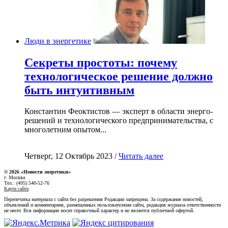
Люди в энергетике
Секреты простоты: почему
технологическое решение должно
быть интуитивным
Константин Феоктистов — эксперт в области энерго-
решений и технологического предпринимательства, с
многолетним опытом...
Четверг, 12 Октябрь 2023 /
Читать далее
© 2026 «Новости энеретики»
г. Москва
Тел.: (495) 540-52-76
Карта сайта
Перепечатка материала с сайта без разрешения Редакции запрещена. За содержание новостей,
объявлений и комментариев, размещенных пользователями сайта, редакция журнала ответственности
не несет. Вся информация носит справочный характер и не является публичной офертой.