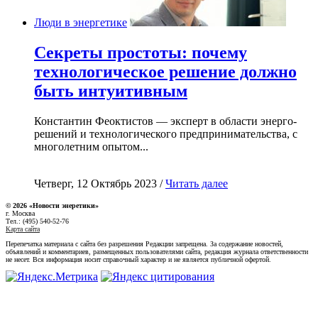
Люди в энергетике
Секреты простоты: почему
технологическое решение должно
быть интуитивным
Константин Феоктистов — эксперт в области энерго-
решений и технологического предпринимательства, с
многолетним опытом...
Четверг, 12 Октябрь 2023 /
Читать далее
© 2026 «Новости энеретики»
г. Москва
Тел.: (495) 540-52-76
Карта сайта
Перепечатка материала с сайта без разрешения Редакции запрещена. За содержание новостей,
объявлений и комментариев, размещенных пользователями сайта, редакция журнала ответственности
не несет. Вся информация носит справочный характер и не является публичной офертой.