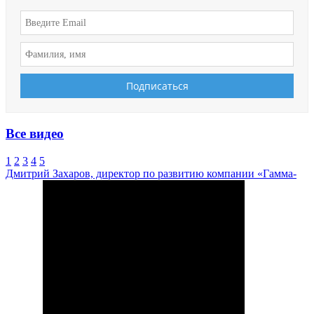
Все видео
1
2
3
4
5
Дмитрий Захаров, директор по развитию компании «Гамма-